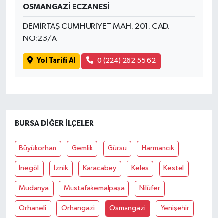
OSMANGAZİ ECZANESİ
DEMİRTAŞ CUMHURİYET MAH. 201. CAD.
NO:23/A
Yol Tarifi Al
0 (224) 262 55 62
BURSA DIĞER İLÇELER
Büyükorhan
Gemlik
Gürsu
Harmancık
İnegöl
İznik
Karacabey
Keles
Kestel
Mudanya
Mustafakemalpaşa
Nilüfer
Orhaneli
Orhangazi
Osmangazi
Yenişehir