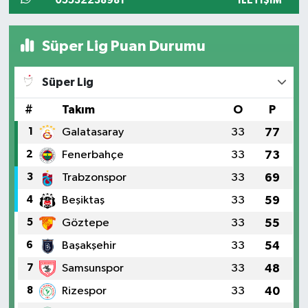
05532238981
İLETIŞIM
Süper Lig Puan Durumu
Süper Lig
#
Takım
O
P
1
Galatasaray
33
77
2
Fenerbahçe
33
73
3
Trabzonspor
33
69
4
Beşiktaş
33
59
5
Göztepe
33
55
6
Başakşehir
33
54
7
Samsunspor
33
48
8
Rizespor
33
40