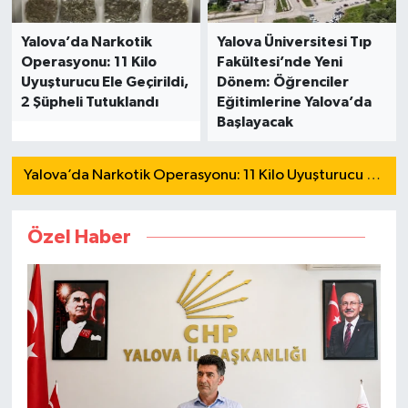
Yalova’da Narkotik
Yalova Üniversitesi Tıp
Operasyonu: 11 Kilo
Fakültesi’nde Yeni
Uyuşturucu Ele Geçirildi,
Dönem: Öğrenciler
2 Şüpheli Tutuklandı
Eğitimlerine Yalova’da
Başlayacak
Yalova’da Narkotik Operasyonu: 11 Kilo Uyuşturucu Ele Geçirildi, 2 Şüpheli Tutuklandı
Özel Haber