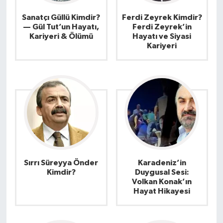
Sanatçı Güllü Kimdir?
Ferdi Zeyrek Kimdir?
— Gül Tut’un Hayatı,
Ferdi Zeyrek’in
Kariyeri & Ölümü
Hayatı ve Siyasi
Kariyeri
Sırrı Süreyya Önder
Karadeniz’in
Kimdir?
Duygusal Sesi:
Volkan Konak’ın
Hayat Hikayesi