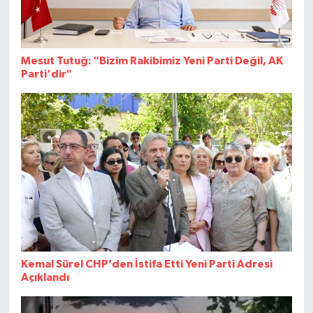
Mesut Tutuğ: "Bizim Rakibimiz Yeni Parti Değil, AK
Parti'dir"
Kemal Sürel CHP’den İstifa Etti Yeni Parti Adresi
Açıklandı