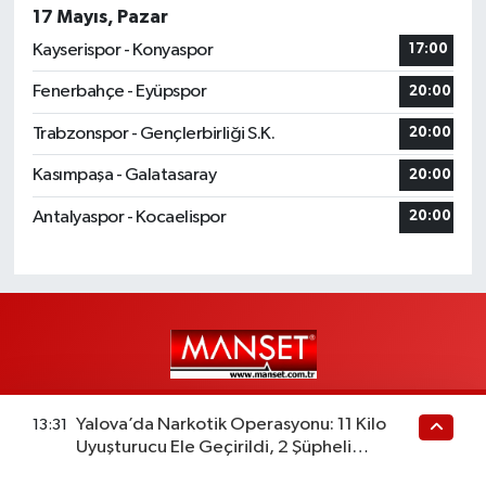
17 Mayıs, Pazar
Kayserispor - Konyaspor
17:00
Fenerbahçe - Eyüpspor
20:00
Trabzonspor - Gençlerbirliği S.K.
20:00
Kasımpaşa - Galatasaray
20:00
Antalyaspor - Kocaelispor
20:00
mansetcomtr, yepyeni temasıyla sizleri buluştururken, sadelik ve
Yalova’da Narkotik Operasyonu: 11 Kilo
13:31
modernizmi bir araya getiriyor. Şatafattan kaçınıyor ve insanlara
Uyuşturucu Ele Geçirildi, 2 Şüpheli
haber okuyabilecekleri bir altyapı sunuyor.
Tutuklandı