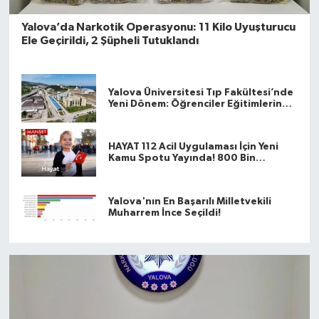
Yalova’da Narkotik Operasyonu: 11 Kilo Uyuşturucu
Ele Geçirildi, 2 Şüpheli Tutuklandı
Yalova Üniversitesi Tıp Fakültesi’nde
Yeni Dönem: Öğrenciler Eğitimlerine
Yalova’da Başlayacak
HAYAT 112 Acil Uygulaması İçin Yeni
Kamu Spotu Yayında! 800 Bin
İndirmeyi Aştı
Yalova'nın En Başarılı Milletvekili
Muharrem İnce Seçildi!