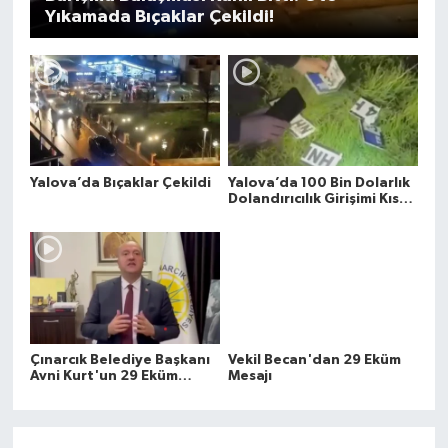
Yıkamada Bıçaklar Çekildi!
Yalova’da Bıçaklar Çekildi
Yalova’da 100 Bin Dolarlık
Dolandırıcılık Girişimi Kısa
Sürede Çözüldü: Şüpheli
Tutuklandı
Çınarcık Belediye Başkanı
Vekil Becan'dan 29 Eküm
Avni Kurt'un 29 Eküm
Mesajı
Mesajı