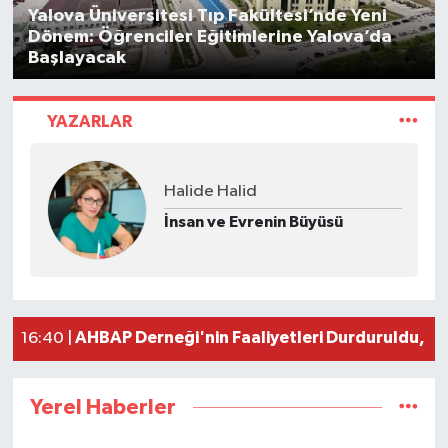
Yalova Üniversitesi Tıp Fakültesi’nde Yeni
Dönem: Öğrenciler Eğitimlerine Yalova’da
Başlayacak
YAZARLAR
Sultan Makamı Sultan Aksoy
Sağlıkta Neredeyiz?
AHBAP Derneği'nin Faaliyetleri Durduruldu, 
16:40 |
Marmaris Suikast Timindeki FETÖ'cünün Ablası
15:53 |
Yerel Haberler