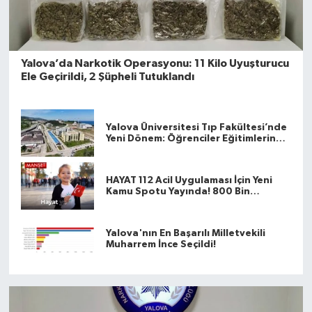
Yalova’da Narkotik Operasyonu: 11 Kilo Uyuşturucu
Ele Geçirildi, 2 Şüpheli Tutuklandı
Yalova Üniversitesi Tıp Fakültesi’nde
Yeni Dönem: Öğrenciler Eğitimlerine
Yalova’da Başlayacak
HAYAT 112 Acil Uygulaması İçin Yeni
Kamu Spotu Yayında! 800 Bin
İndirmeyi Aştı
Yalova'nın En Başarılı Milletvekili
Muharrem İnce Seçildi!