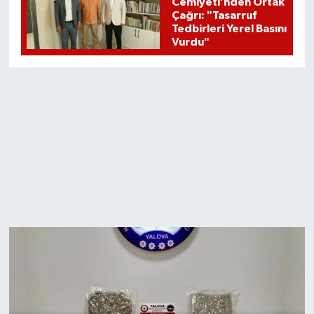
Cemiyeti’nden Ortak
Çağrı: "Tasarruf
Tedbirleri Yerel Basını
Vurdu"