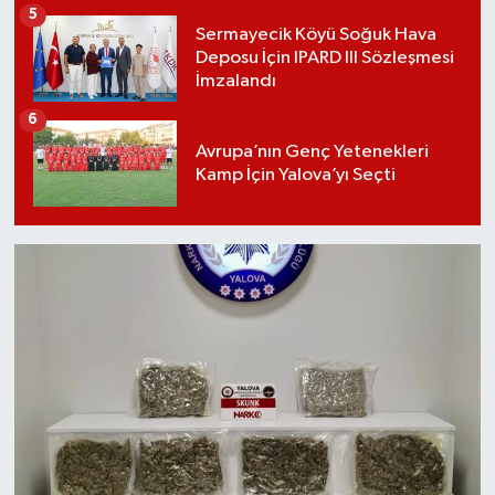
5
Sermayecik Köyü Soğuk Hava
Deposu İçin IPARD III Sözleşmesi
İmzalandı
6
Avrupa’nın Genç Yetenekleri
Kamp İçin Yalova’yı Seçti