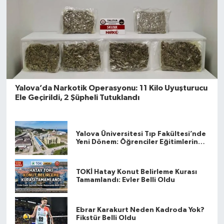
Yalova’da Narkotik Operasyonu: 11 Kilo Uyuşturucu
Ele Geçirildi, 2 Şüpheli Tutuklandı
Yalova Üniversitesi Tıp Fakültesi’nde
Yeni Dönem: Öğrenciler Eğitimlerine
Yalova’da Başlayacak
TOKİ Hatay Konut Belirleme Kurası
Tamamlandı: Evler Belli Oldu
Ebrar Karakurt Neden Kadroda Yok?
Fikstür Belli Oldu