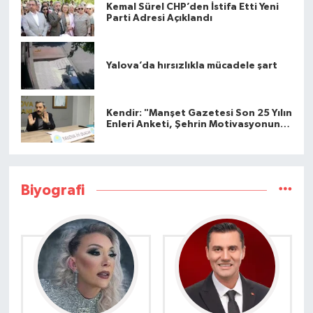
Kemal Sürel CHP’den İstifa Etti Yeni
Parti Adresi Açıklandı
Yalova’da hırsızlıkla mücadele şart
Kendir: "Manşet Gazetesi Son 25 Yılın
Enleri Anketi, Şehrin Motivasyonunu
Arttırdı"
Biyografi