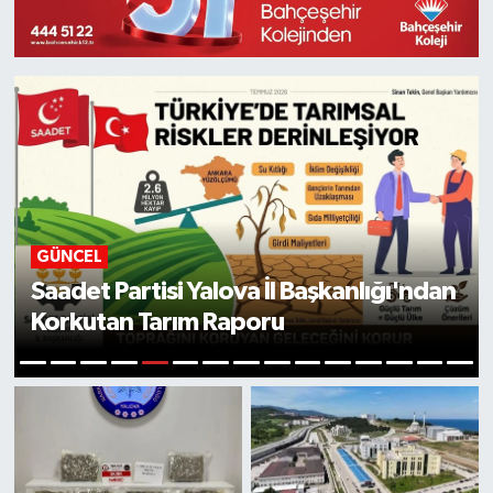
GÜNCEL
Güleç Kardeşler'den Yalovaspor'a
Reklam Desteği
6
1
2
3
4
5
7
8
9
10
11
12
13
14
15