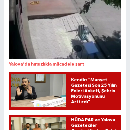
Yalova’da hırsızlıkla mücadele şart
Kendir: "Manşet
Gazetesi Son 25 Yılın
Enleri Anketi, Şehrin
Motivasyonunu
Arttırdı"
HÜDA PAR ve Yalova
Gazeteciler