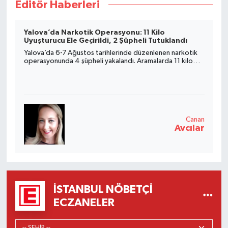
Editör Haberleri
Yalova’da Narkotik Operasyonu: 11 Kilo
Uyuşturucu Ele Geçirildi, 2 Şüpheli Tutuklandı
Yalova’da 6-7 Ağustos tarihlerinde düzenlenen narkotik
operasyonunda 4 şüpheli yakalandı. Aramalarda 11 kilo
185,52 gram uyuşturucu madde ele geçirilirken 2 şüpheli
tutuklandı.
Canan
Avcılar
İSTANBUL NÖBETÇI
ECZANELER