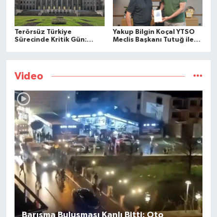
Terörsüz Türkiye
Yakup Bilgin Koçal YTSO
Sürecinde Kritik Gün:
Meclis Başkanı Tutuğ ile
Teklif Komisyonda
Buluştu
Video
Barışma Buluşması Kanlı Bitti: Oto