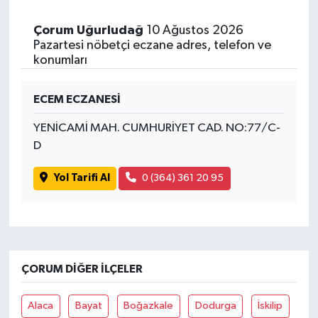
Çorum Uğurludağ
10 Ağustos 2026
Pazartesi nöbetçi eczane adres, telefon ve
konumları
ECEM ECZANESİ
YENİCAMİ MAH. CUMHURİYET CAD. NO:77/C-
D
Yol Tarifi Al
0 (364) 361 20 95
ÇORUM DIĞER İLÇELER
Alaca
Bayat
Boğazkale
Dodurga
İskilip