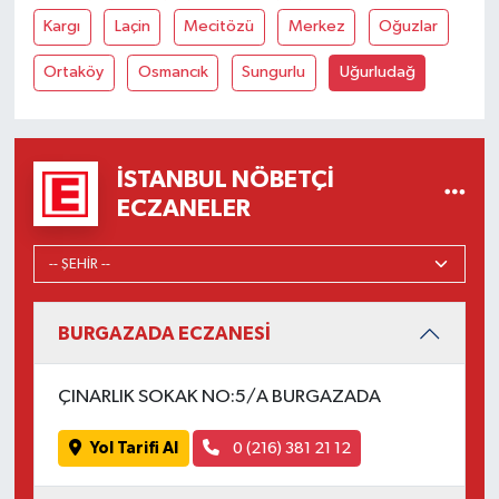
Kargı
Laçin
Mecitözü
Merkez
Oğuzlar
Ortaköy
Osmancık
Sungurlu
Uğurludağ
İSTANBUL NÖBETÇI
ECZANELER
BURGAZADA ECZANESİ
ÇINARLIK SOKAK NO:5/A BURGAZADA
Yol Tarifi Al
0 (216) 381 21 12