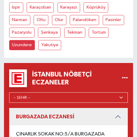
İspir
Karaçoban
Karayazı
Köprüköy
Narman
Oltu
Olur
Palandöken
Pasinler
Pazaryolu
Şenkaya
Tekman
Tortum
Uzundere
Yakutiye
İSTANBUL NÖBETÇI
ECZANELER
BURGAZADA ECZANESİ
ÇINARLIK SOKAK NO:5/A BURGAZADA