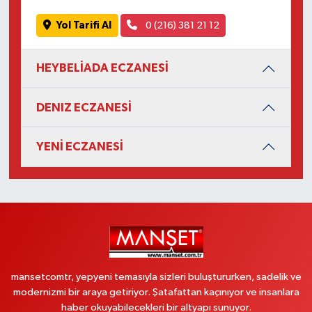
Yol Tarifi Al
0 (216) 381 21 12
HEYBELİADA ECZANESİ
DENIZ ECZANESİ
YENİ ECZANESİ
mansetcomtr, yepyeni temasıyla sizleri buluştururken, sadelik ve
modernizmi bir araya getiriyor. Şatafattan kaçınıyor ve insanlara
haber okuyabilecekleri bir altyapı sunuyor.