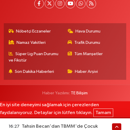
Nöbetçi Eczaneler
Hava Durumu
Namaz Vakitleri
Trafik Durumu
Süper Lig Puan Durumu
Tüm Manşetler
ve Fikstür
Son Dakika Haberleri
Haber Arşivi
Haber Yazılımı:
TE Bilişim
En iyi site deneyimi sağlamak için çerezlerden
faydalanıyoruz. Detaylar için lütfen tıklayın.
Tamam
Tahsin Becan'dan TBMM'de Çocuk
16:27