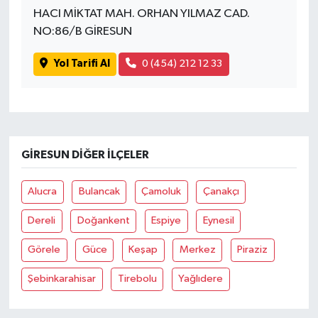
HACI MİKTAT MAH. ORHAN YILMAZ CAD.
NO:86/B GİRESUN
Yol Tarifi Al
0 (454) 212 12 33
GIRESUN DIĞER İLÇELER
Alucra
Bulancak
Çamoluk
Çanakçı
Dereli
Doğankent
Espiye
Eynesil
Görele
Güce
Keşap
Merkez
Piraziz
Şebinkarahisar
Tirebolu
Yağlıdere