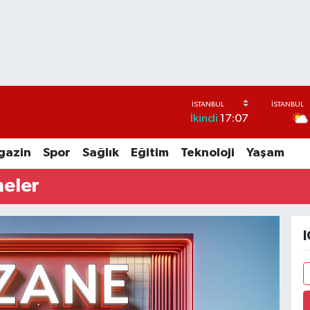
İkindi
17:07
gazin
Spor
Sağlık
Eğitim
Teknoloji
Yaşam
neler
I