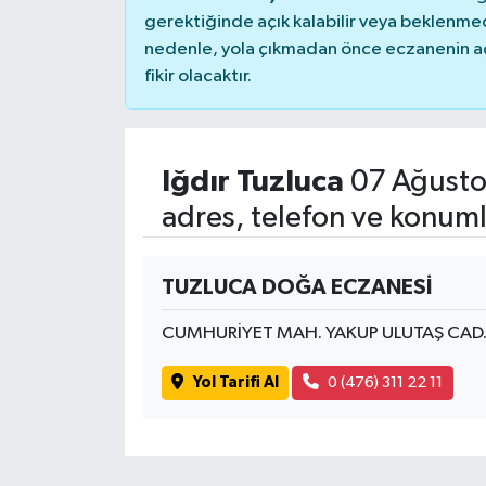
gerektiğinde açık kalabilir veya beklenme
nedenle, yola çıkmadan önce eczanenin açık
fikir olacaktır.
Iğdır Tuzluca
07 Ağusto
adres, telefon ve konuml
TUZLUCA DOĞA ECZANESİ
CUMHURİYET MAH. YAKUP ULUTAŞ CAD.
Yol Tarifi Al
0 (476) 311 22 11