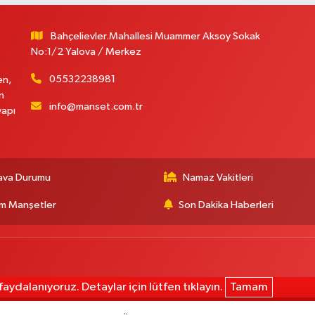
Bahçelievler.Mahallesi Muammer Aksoy Sokak
No:1/2 Yalova / Merkez
05532238981
en,
n
info@manset.com.tr
yapı
ava Durumu
Namaz Vakitleri
m Manşetler
Son Dakika Haberleri
aydalanıyoruz. Detaylar için lütfen tıklayın.
Tamam