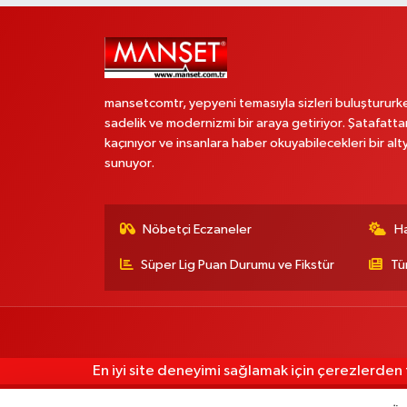
mansetcomtr, yepyeni temasıyla sizleri buluştururk
sadelik ve modernizmi bir araya getiriyor. Şatafatta
kaçınıyor ve insanlara haber okuyabilecekleri bir alt
sunuyor.
Nöbetçi Eczaneler
H
Süper Lig Puan Durumu ve Fikstür
Tü
En iyi site deneyimi sağlamak için çerezlerden f