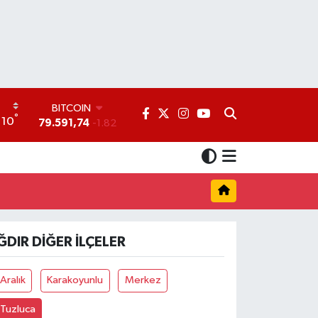
BITCOIN
°
10
79.591,74
-1.82
DOLAR
45,43620
0.02
EURO
53,38690
0.19
STERLİN
61,60380
0.18
G.ALTIN
ĞDIR DIĞER İLÇELER
6862,09000
0.19
BİST100
14.598,00
0
Aralık
Karakoyunlu
Merkez
Tuzluca