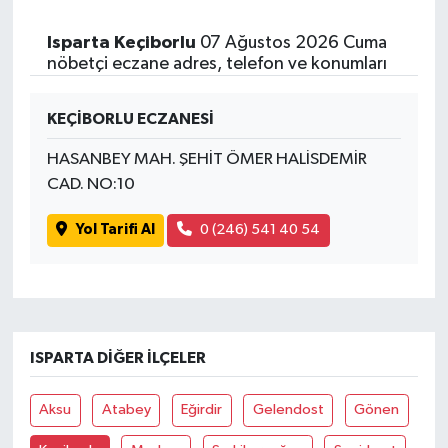
Isparta Keçiborlu
07 Ağustos 2026 Cuma
nöbetçi eczane adres, telefon ve konumları
KEÇİBORLU ECZANESİ
HASANBEY MAH. ŞEHİT ÖMER HALİSDEMİR
CAD. NO:10
Yol Tarifi Al
0 (246) 541 40 54
ISPARTA DIĞER İLÇELER
Aksu
Atabey
Eğirdir
Gelendost
Gönen