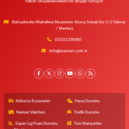
haber okuyabilecekleri bir altyapı sunuyor.
Bahçelievler.Mahallesi Muammer Aksoy Sokak No:1/2 Yalova
/ Merkez
05532238981
info@manset.com.tr
Nöbetçi Eczaneler
Hava Durumu
Namaz Vakitleri
Trafik Durumu
Süper Lig Puan Durumu
Tüm Manşetler