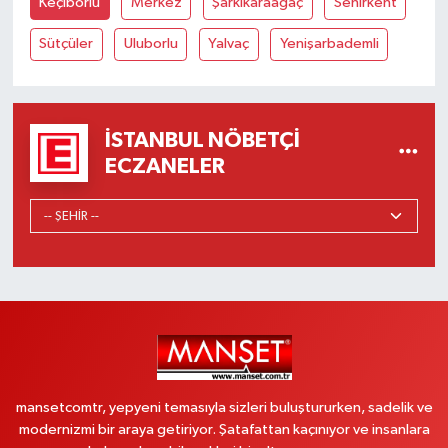
Keçiborlu
Merkez
Şarkikaraağaç
Senirkent
Sütçüler
Uluborlu
Yalvaç
Yenişarbademli
İSTANBUL NÖBETÇI
ECZANELER
mansetcomtr, yepyeni temasıyla sizleri buluştururken, sadelik ve
modernizmi bir araya getiriyor. Şatafattan kaçınıyor ve insanlara