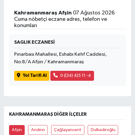
Kahramanmaraş Afşin
07 Ağustos 2026
Cuma nöbetçi eczane adres, telefon ve
konumları
SAGLIK ECZANESİ
Pınarbası Mahallesi, Eshabı Kehf Caddesi,
No:8/A Afşin / Kahramanmaraş
Yol Tarifi Al
0 ((34) 4)5 11 -4
KAHRAMANMARAŞ DIĞER İLÇELER
Afşin
Andırın
Çağlayancerit
Dulkadiroğlu