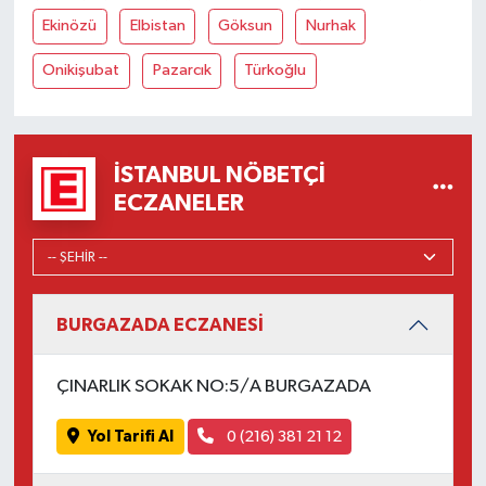
Ekinözü
Elbistan
Göksun
Nurhak
Onikişubat
Pazarcık
Türkoğlu
İSTANBUL NÖBETÇI
ECZANELER
BURGAZADA ECZANESİ
ÇINARLIK SOKAK NO:5/A BURGAZADA
Yol Tarifi Al
0 (216) 381 21 12