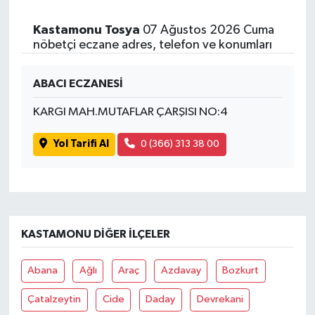
Kastamonu Tosya
07 Ağustos 2026 Cuma
nöbetçi eczane adres, telefon ve konumları
ABACI ECZANESİ
KARGI MAH.MUTAFLAR ÇARŞISI NO:4
Yol Tarifi Al
0 (366) 313 38 00
KASTAMONU DIĞER İLÇELER
Abana
Ağlı
Araç
Azdavay
Bozkurt
Çatalzeytin
Cide
Daday
Devrekani