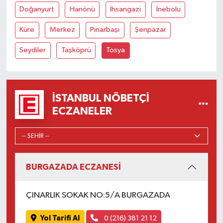
Doğanyurt
Hanönü
İhsangazi
İnebolu
Küre
Merkez
Pınarbaşı
Şenpazar
Seydiler
Taşköprü
Tosya
İSTANBUL NÖBETÇI
ECZANELER
BURGAZADA ECZANESİ
ÇINARLIK SOKAK NO:5/A BURGAZADA
Yol Tarifi Al
0 (216) 381 21 12