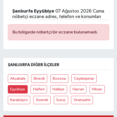
Şanlıurfa Eyyübiye
07 Ağustos 2026 Cuma
nöbetçi eczane adres, telefon ve konumları
Bu bölgede nöbetçi bir eczane bulunamadı.
ŞANLIURFA DIĞER İLÇELER
Akçakale
Birecik
Bozova
Ceylanpınar
Eyyübiye
Halfeti
Haliliye
Harran
Hilvan
Karaköprü
Siverek
Suruç
Viranşehir