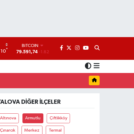
BITCOIN
°
10
79.591,74
-1.82
DOLAR
45,43620
0.02
EURO
53,38690
0.19
STERLİN
61,60380
0.18
G.ALTIN
YALOVA DIĞER İLÇELER
6862,09000
0.19
BİST100
14.598,00
0
Altınova
Armutlu
Çiftlikköy
Çınarcık
Merkez
Termal