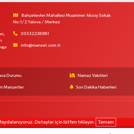
Bahçelievler.Mahallesi Muammer Aksoy Sokak
No:1/2 Yalova / Merkez
05532238981
en,
n
info@manset.com.tr
yapı
ava Durumu
Namaz Vakitleri
m Manşetler
Son Dakika Haberleri
aydalanıyoruz. Detaylar için lütfen tıklayın.
Tamam