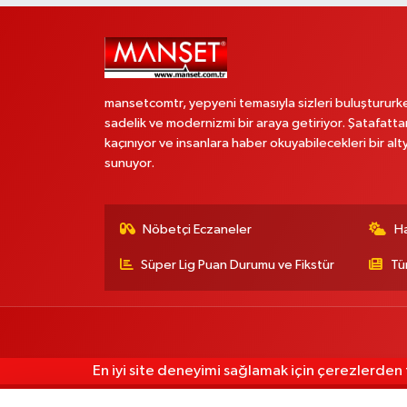
mansetcomtr, yepyeni temasıyla sizleri buluştururk
sadelik ve modernizmi bir araya getiriyor. Şatafatta
kaçınıyor ve insanlara haber okuyabilecekleri bir alt
sunuyor.
Nöbetçi Eczaneler
H
Süper Lig Puan Durumu ve Fikstür
Tü
En iyi site deneyimi sağlamak için çerezlerden f