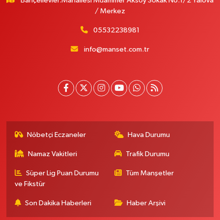
Bahçelievler.Mahallesi Muammer Aksoy Sokak No:1/2 Yalova
/ Merkez
05532238981
info@manset.com.tr
Nöbetçi Eczaneler
Hava Durumu
Namaz Vakitleri
Trafik Durumu
Süper Lig Puan Durumu
Tüm Manşetler
ve Fikstür
Son Dakika Haberleri
Haber Arşivi