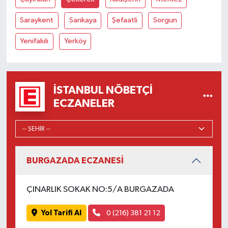
Saraykent
Sarıkaya
Şefaatli
Sorgun
Yenifakılı
Yerköy
İSTANBUL NÖBETÇI
ECZANELER
BURGAZADA ECZANESİ
ÇINARLIK SOKAK NO:5/A BURGAZADA
Yol Tarifi Al
0 (216) 381 21 12