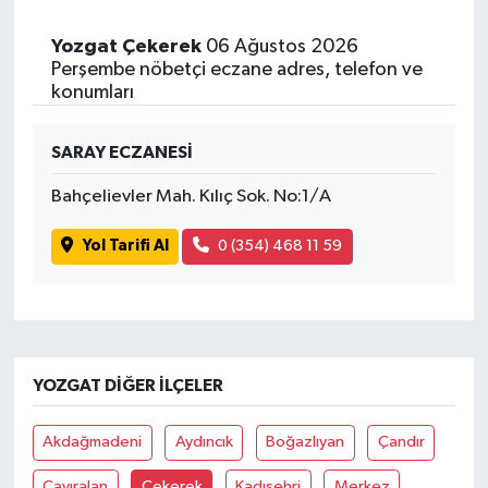
Yozgat Çekerek
06 Ağustos 2026
Perşembe nöbetçi eczane adres, telefon ve
konumları
SARAY ECZANESİ
Bahçelievler Mah. Kılıç Sok. No:1/A
Yol Tarifi Al
0 (354) 468 11 59
YOZGAT DIĞER İLÇELER
Akdağmadeni
Aydıncık
Boğazlıyan
Çandır
Çayıralan
Çekerek
Kadışehri
Merkez