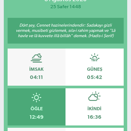
25 Safer 1448
Yaşam
Dört şey, Cennet hazinelerindendir: Sadakayı gizli
vermek, musibeti gizlemek, sıla-i rahim yapmak ve "Lâ
havle ve lâ kuvvete illâ billâh" demek. (Hadis-i Şerif)
İMSAK
GÜNEŞ
04:11
05:42
ÖĞLE
İKINDI
12:49
16:36