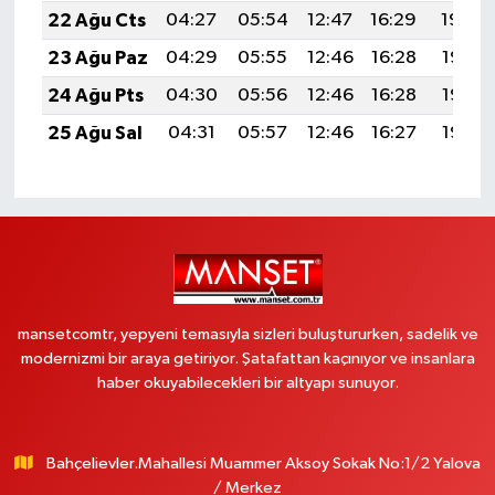
22 Ağu Cts
04:27
05:54
12:47
16:29
19:29
23 Ağu Paz
04:29
05:55
12:46
16:28
19:28
24 Ağu Pts
04:30
05:56
12:46
16:28
19:27
25 Ağu Sal
04:31
05:57
12:46
16:27
19:25
mansetcomtr, yepyeni temasıyla sizleri buluştururken, sadelik ve
modernizmi bir araya getiriyor. Şatafattan kaçınıyor ve insanlara
haber okuyabilecekleri bir altyapı sunuyor.
Bahçelievler.Mahallesi Muammer Aksoy Sokak No:1/2 Yalova
/ Merkez