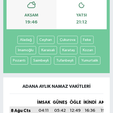
AKŞAM
YATSI
19:46
21:12
Aladağ
Ceyhan
Çukurova
Feke
İmamoğlu
Karaisalı
Karataş
Kozan
Pozantı
Saimbeyli
Tufanbeyli
Yumurtalık
ADANA AYLIK NAMAZ VAKITLERI
İMSAK
GÜNEŞ
ÖĞLE
İKINDI
AKŞA
8 Ağu Cts
04:11
05:42
12:49
16:36
19:46