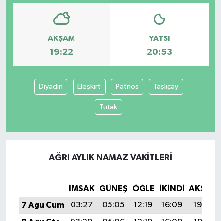
AKŞAM
YATSI
19:22
20:53
Diyadin
Eleşkirt
Patnos
Taşlıçay
Tutak
AĞRI AYLIK NAMAZ VAKITLERI
İMSAK
GÜNEŞ
ÖĞLE
İKINDI
AKŞAM
7 Ağu Cum
03:27
05:05
12:19
16:09
19:22