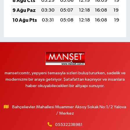
8 Ağu Cts
03:29
05:06
12:19
16:09
19:21
9 Ağu Paz
03:30
05:07
12:18
16:08
19:20
10 Ağu Pts
03:31
05:08
12:18
16:08
19:19
mansetcomtr, yepyeni temasıyla sizleri buluştururken, sadelik ve
modernizmi bir araya getiriyor. Şatafattan kaçınıyor ve insanlara
haber okuyabilecekleri bir altyapı sunuyor.
Bahçelievler.Mahallesi Muammer Aksoy Sokak No:1/2 Yalova
/ Merkez
05532238981