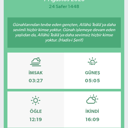
24 Safer 1448
Yaşam
Günahlarından tevbe eden gençten, Allâhü Teâlâ’ya daha
sevimli hiçbir kimse yoktur. Günah işlemeye devam eden
yaşlıdan da, Allâhü Teâlâ’ya daha sevimsiz hiçbir kimse
yoktur. (Hadis-i Şerif)
İMSAK
GÜNEŞ
03:27
05:05
ÖĞLE
İKINDI
12:19
16:09