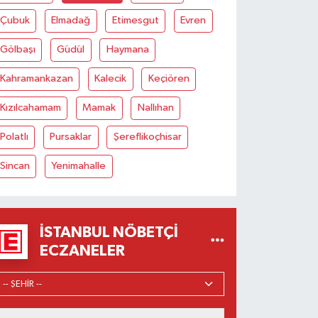
Çubuk
Elmadağ
Etimesgut
Evren
Gölbaşı
Güdül
Haymana
Kahramankazan
Kalecik
Keçiören
Kızılcahamam
Mamak
Nallıhan
Polatlı
Pursaklar
Şereflikoçhisar
Sincan
Yenimahalle
İSTANBUL NÖBETÇI
ECZANELER