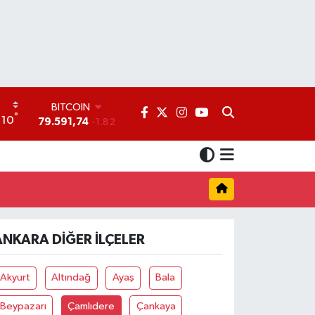
BITCOIN
°
10
79.591,74
-1.82
DOLAR
45,43620
0.02
EURO
53,38690
0.19
STERLİN
61,60380
0.18
G.ALTIN
ANKARA DIĞER İLÇELER
6862,09000
0.19
BİST100
14.598,00
0
Akyurt
Altındağ
Ayaş
Bala
Beypazarı
Çamlıdere
Çankaya