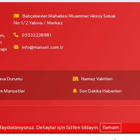
Bahçelievler.Mahallesi Muammer Aksoy Sokak
No:1/2 Yalova / Merkez
05532238981
en,
n
info@manset.com.tr
yapı
ava Durumu
Namaz Vakitleri
m Manşetler
Son Dakika Haberleri
aydalanıyoruz. Detaylar için lütfen tıklayın.
Tamam