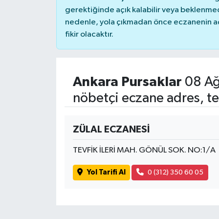
gerektiğinde açık kalabilir veya beklenme
nedenle, yola çıkmadan önce eczanenin açık
fikir olacaktır.
Ankara Pursaklar
08 Ağ
nöbetçi eczane adres, te
ZÜLAL ECZANESİ
TEVFİK İLERİ MAH. GÖNÜL SOK. NO:1/A
Yol Tarifi Al
0 (312) 350 60 05