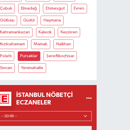
Çubuk
Elmadağ
Etimesgut
Evren
Gölbaşı
Güdül
Haymana
Kahramankazan
Kalecik
Keçiören
Kızılcahamam
Mamak
Nallıhan
Polatlı
Pursaklar
Şereflikoçhisar
Sincan
Yenimahalle
İSTANBUL NÖBETÇI
ECZANELER