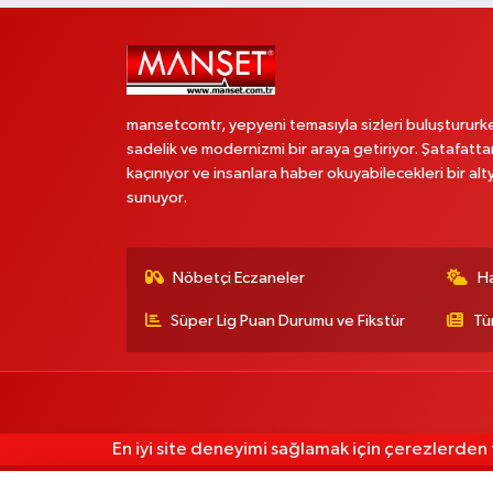
mansetcomtr, yepyeni temasıyla sizleri buluştururk
sadelik ve modernizmi bir araya getiriyor. Şatafatta
kaçınıyor ve insanlara haber okuyabilecekleri bir alt
sunuyor.
Nöbetçi Eczaneler
H
Süper Lig Puan Durumu ve Fikstür
Tü
En iyi site deneyimi sağlamak için çerezlerden f