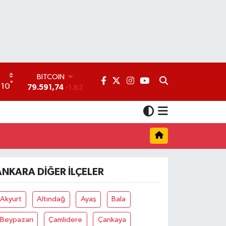
BITCOIN
°
10
79.591,74
-1.82
DOLAR
45,43620
0.02
EURO
53,38690
0.19
STERLİN
61,60380
0.18
G.ALTIN
ANKARA DIĞER İLÇELER
6862,09000
0.19
BİST100
14.598,00
0
Akyurt
Altındağ
Ayaş
Bala
Beypazarı
Çamlıdere
Çankaya