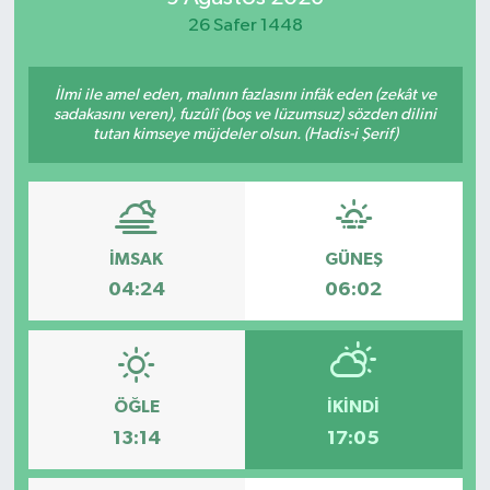
26 Safer 1448
Yaşam
İlmi ile amel eden, malının fazlasını infâk eden (zekât ve
sadakasını veren), fuzûlî (boş ve lüzumsuz) sözden dilini
tutan kimseye müjdeler olsun. (Hadis-i Şerif)
İMSAK
GÜNEŞ
04:24
06:02
ÖĞLE
İKINDI
13:14
17:05