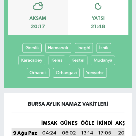
AKŞAM
YATSI
20:17
21:48
Gemlik
Harmancık
İnegöl
İznik
Karacabey
Keles
Kestel
Mudanya
Orhaneli
Orhangazi
Yenişehir
BURSA AYLIK NAMAZ VAKITLERI
İMSAK
GÜNEŞ
ÖĞLE
İKINDI
AKŞAM
9 Ağu Paz
04:24
06:02
13:14
17:05
20:17