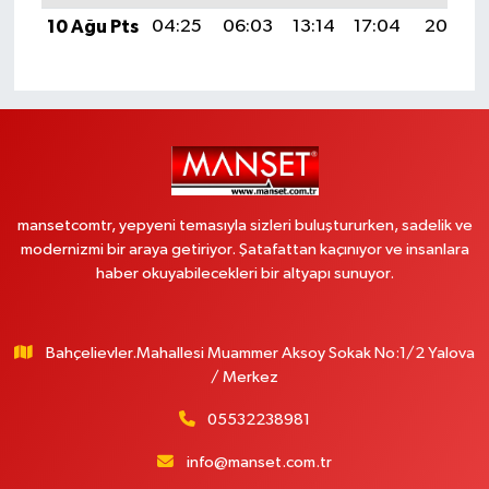
10 Ağu Pts
04:25
06:03
13:14
17:04
20:16
mansetcomtr, yepyeni temasıyla sizleri buluştururken, sadelik ve
modernizmi bir araya getiriyor. Şatafattan kaçınıyor ve insanlara
haber okuyabilecekleri bir altyapı sunuyor.
Bahçelievler.Mahallesi Muammer Aksoy Sokak No:1/2 Yalova
/ Merkez
05532238981
info@manset.com.tr