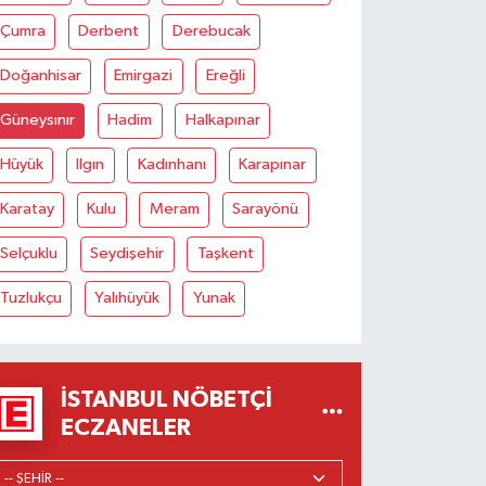
Çumra
Derbent
Derebucak
Doğanhisar
Emirgazi
Ereğli
Güneysınır
Hadim
Halkapınar
Hüyük
Ilgın
Kadınhanı
Karapınar
Karatay
Kulu
Meram
Sarayönü
Selçuklu
Seydişehir
Taşkent
Tuzlukçu
Yalıhüyük
Yunak
İSTANBUL NÖBETÇI
ECZANELER