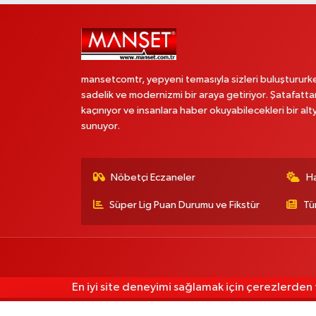
mansetcomtr, yepyeni temasıyla sizleri buluştururk
sadelik ve modernizmi bir araya getiriyor. Şatafatta
kaçınıyor ve insanlara haber okuyabilecekleri bir alt
sunuyor.
Nöbetçi Eczaneler
H
Süper Lig Puan Durumu ve Fikstür
Tü
En iyi site deneyimi sağlamak için çerezlerden f