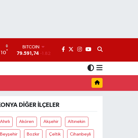
BITCOIN
°
10
79.591,74
-1.82
DOLAR
45,43620
0.02
EURO
53,38690
0.19
STERLİN
61,60380
0.18
G.ALTIN
KONYA DIĞER İLÇELER
6862,09000
0.19
BİST100
14.598,00
0
Ahırlı
Akören
Akşehir
Altınekin
Beyşehir
Bozkır
Çeltik
Cihanbeyli