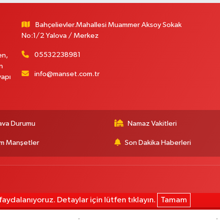
Bahçelievler.Mahallesi Muammer Aksoy Sokak
No:1/2 Yalova / Merkez
05532238981
en,
n
info@manset.com.tr
yapı
ava Durumu
Namaz Vakitleri
m Manşetler
Son Dakika Haberleri
aydalanıyoruz. Detaylar için lütfen tıklayın.
Tamam