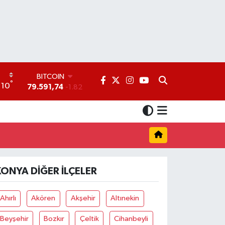
BITCOIN
°
10
79.591,74
-1.82
DOLAR
45,43620
0.02
EURO
53,38690
0.19
STERLİN
61,60380
0.18
G.ALTIN
KONYA DIĞER İLÇELER
6862,09000
0.19
BİST100
14.598,00
0
Ahırlı
Akören
Akşehir
Altınekin
Beyşehir
Bozkır
Çeltik
Cihanbeyli