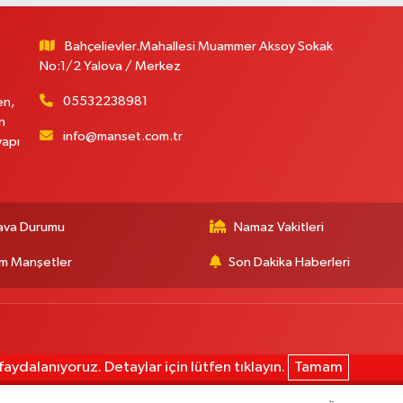
Bahçelievler.Mahallesi Muammer Aksoy Sokak
No:1/2 Yalova / Merkez
05532238981
en,
n
info@manset.com.tr
yapı
ava Durumu
Namaz Vakitleri
m Manşetler
Son Dakika Haberleri
aydalanıyoruz. Detaylar için lütfen tıklayın.
Tamam