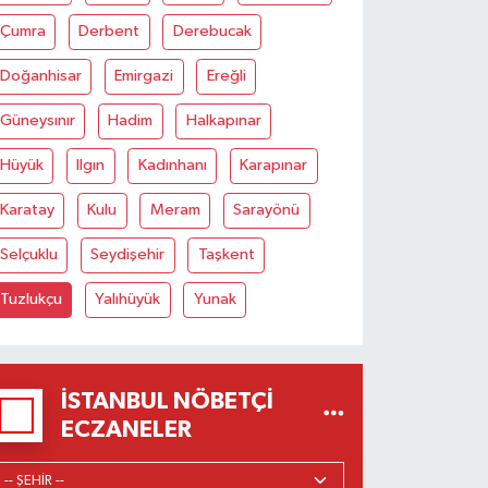
Çumra
Derbent
Derebucak
Doğanhisar
Emirgazi
Ereğli
Güneysınır
Hadim
Halkapınar
Hüyük
Ilgın
Kadınhanı
Karapınar
Karatay
Kulu
Meram
Sarayönü
Selçuklu
Seydişehir
Taşkent
Tuzlukçu
Yalıhüyük
Yunak
İSTANBUL NÖBETÇI
ECZANELER