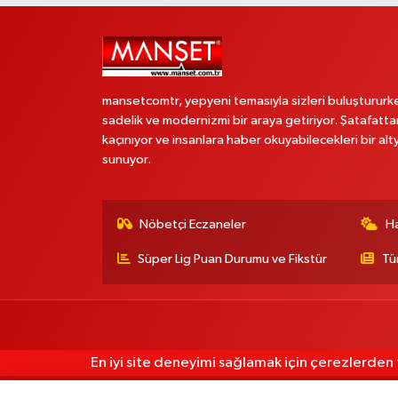
mansetcomtr, yepyeni temasıyla sizleri buluştururk
sadelik ve modernizmi bir araya getiriyor. Şatafatta
kaçınıyor ve insanlara haber okuyabilecekleri bir alt
sunuyor.
Nöbetçi Eczaneler
H
Süper Lig Puan Durumu ve Fikstür
Tü
En iyi site deneyimi sağlamak için çerezlerden f