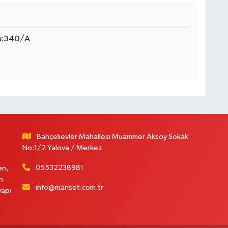
No:340/A
Bahçelievler.Mahallesi Muammer Aksoy Sokak
No:1/2 Yalova / Merkez
05532238981
en,
n
info@manset.com.tr
yapı