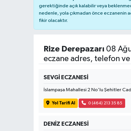
gerektiğinde açık kalabilir veya beklenme
nedenle, yola çıkmadan önce eczanenin açık
fikir olacaktır.
Rize Derepazarı
08 Ağu
eczane adres, telefon ve
SEVGİ ECZANESİ
İslampaşa Mahallesi 2 No'lu Şehitler C
Yol Tarifi Al
0 (464) 213 35 85
DENİZ ECZANESİ