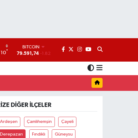
BITCOIN
°
10
79.591,74
-1.82
DOLAR
45,43620
0.02
EURO
53,38690
0.19
STERLİN
61,60380
0.18
G.ALTIN
IZE DIĞER İLÇELER
6862,09000
0.19
BİST100
14.598,00
0
Ardeşen
Çamlıhemşin
Çayeli
Derepazarı
Fındıklı
Güneysu