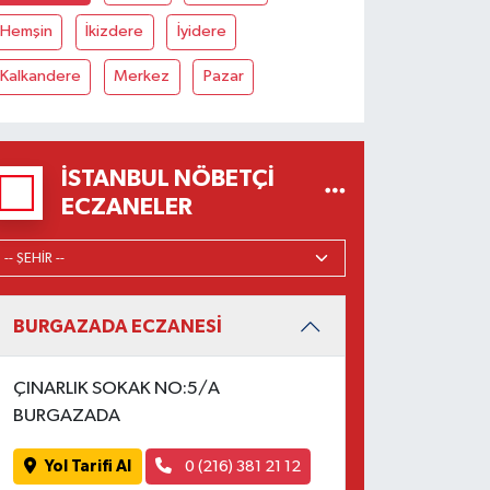
Hemşin
İkizdere
İyidere
Kalkandere
Merkez
Pazar
İSTANBUL NÖBETÇI
ECZANELER
BURGAZADA ECZANESİ
ÇINARLIK SOKAK NO:5/A
BURGAZADA
Yol Tarifi Al
0 (216) 381 21 12