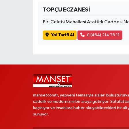
TOPÇU ECZANESİ
Piri Çelebi Mahallesi Atatürk Caddesi 
Yol Tarifi Al
0 (464) 214 78 11
mansetcomtr, yepyeni temasıyla sizleri buluştururk
sadelik ve modernizmi bir araya getiriyor. Şatafatta
kaçınıyor ve insanlara haber okuyabilecekleri bir alt
sunuyor.