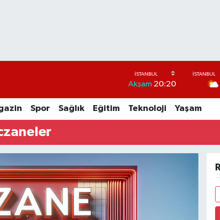
Akşam
20:20
gazin
Spor
Sağlık
Eğitim
Teknoloji
Yaşam
czaneler
R