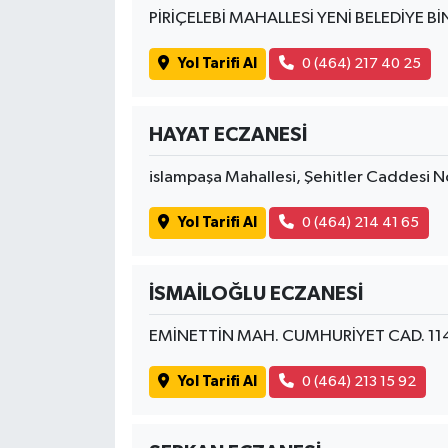
PİRİÇELEBİ MAHALLESİ YENİ BELEDİYE Bİ
Yol Tarifi Al
0 (464) 217 40 25
HAYAT ECZANESİ
islampaşa Mahallesi, Şehitler Caddesi 
Yol Tarifi Al
0 (464) 214 41 65
İSMAİLOĞLU ECZANESİ
EMİNETTİN MAH. CUMHURİYET CAD. 11
Yol Tarifi Al
0 (464) 213 15 92