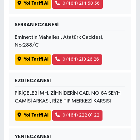
Yol Tarifi Al
0 (464) 214 50 56
SERKAN ECZANESİ
Eminettin Mahallesi, Atatürk Caddesi,
No:288/C
Yol Tarifi Al
0 (464) 213 26 26
EZGİ ECZANESİ
PİRİÇELEBİ MH. ZİHNİDERİN CAD. NO:6A ŞEYH
CAMİSİ ARKASI, RİZE TIP MERKEZİ KARŞISI
Yol Tarifi Al
0 (464) 222 01 22
YENİ ECZANESİ