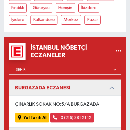
Fındıklı
Güneysu
Hemşin
İkizdere
İyidere
Kalkandere
Merkez
Pazar
İSTANBUL NÖBETÇI
ECZANELER
BURGAZADA ECZANESİ
ÇINARLIK SOKAK NO:5/A BURGAZADA
Yol Tarifi Al
0 (216) 381 21 12