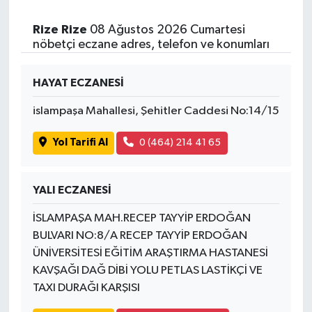
Rize Rize
08 Ağustos 2026 Cumartesi
nöbetçi eczane adres, telefon ve konumları
HAYAT ECZANESİ
islampaşa Mahallesi, Şehitler Caddesi No:14/15
Yol Tarifi Al
0 (464) 214 41 65
YALI ECZANESİ
İSLAMPAŞA MAH.RECEP TAYYİP ERDOĞAN
BULVARI NO:8/A RECEP TAYYİP ERDOĞAN
ÜNİVERSİTESİ EĞİTİM ARAŞTIRMA HASTANESİ
KAVŞAĞI DAĞ DİBİ YOLU PETLAS LASTİKÇİ VE
TAXI DURAĞI KARŞISI