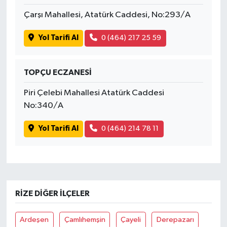
Çarşı Mahallesi, Atatürk Caddesi, No:293/A
Yol Tarifi Al
0 (464) 217 25 59
TOPÇU ECZANESİ
Piri Çelebi Mahallesi Atatürk Caddesi
No:340/A
Yol Tarifi Al
0 (464) 214 78 11
RIZE DIĞER İLÇELER
Ardeşen
Çamlıhemşin
Çayeli
Derepazarı