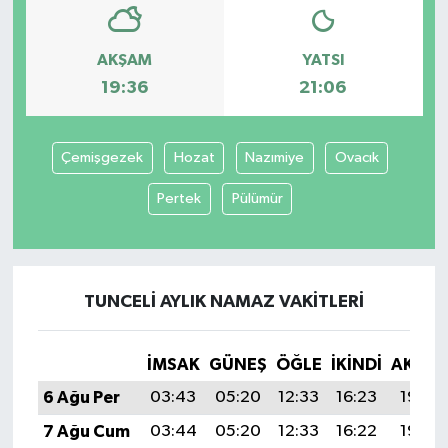
AKŞAM
YATSI
19:36
21:06
Çemişgezek
Hozat
Nazımiye
Ovacık
Pertek
Pülümür
TUNCELI AYLIK NAMAZ VAKITLERI
İMSAK
GÜNEŞ
ÖĞLE
İKINDI
AKŞA
6 Ağu Per
03:43
05:20
12:33
16:23
19:36
7 Ağu Cum
03:44
05:20
12:33
16:22
19:35