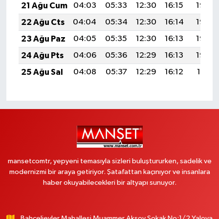
21 Ağu Cum
04:03
05:33
12:30
16:15
19:17
22 Ağu Cts
04:04
05:34
12:30
16:14
19:16
23 Ağu Paz
04:05
05:35
12:30
16:13
19:14
24 Ağu Pts
04:06
05:36
12:29
16:13
19:13
25 Ağu Sal
04:08
05:37
12:29
16:12
19:11
mansetcomtr, yepyeni temasıyla sizleri buluştururken, sadelik ve
modernizmi bir araya getiriyor. Şatafattan kaçınıyor ve insanlara
haber okuyabilecekleri bir altyapı sunuyor.
Bahçelievler.Mahallesi Muammer Aksoy Sokak No:1/2 Yalova