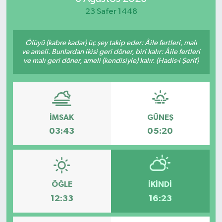
23 Safer 1448
Yaşam
Ölüyü (kabre kadar) üç şey takip eder: Âile fertleri, malı
ve ameli. Bunlardan ikisi geri döner, biri kalır: Âile fertleri
ve malı geri döner, ameli (kendisiyle) kalır. (Hadis-i Şerif)
İMSAK
GÜNEŞ
03:43
05:20
ÖĞLE
İKINDI
12:33
16:23