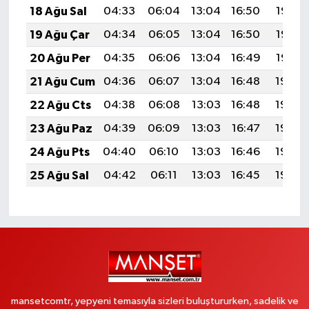
18 Ağu Sal
04:33
06:04
13:04
16:50
19:55
19 Ağu Çar
04:34
06:05
13:04
16:50
19:53
20 Ağu Per
04:35
06:06
13:04
16:49
19:52
21 Ağu Cum
04:36
06:07
13:04
16:48
19:50
22 Ağu Cts
04:38
06:08
13:03
16:48
19:49
23 Ağu Paz
04:39
06:09
13:03
16:47
19:48
24 Ağu Pts
04:40
06:10
13:03
16:46
19:46
25 Ağu Sal
04:42
06:11
13:03
16:45
19:45
mansetcomtr, yepyeni temasıyla sizleri buluştururken, sadelik ve