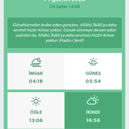
24 Safer 1448
Yaşam
Günahlarından tevbe eden gençten, Allâhü Teâlâ’ya daha
sevimli hiçbir kimse yoktur. Günah işlemeye devam eden
yaşlıdan da, Allâhü Teâlâ’ya daha sevimsiz hiçbir kimse
yoktur. (Hadis-i Şerif)
İMSAK
GÜNEŞ
04:18
05:54
ÖĞLE
İKINDI
13:06
16:56