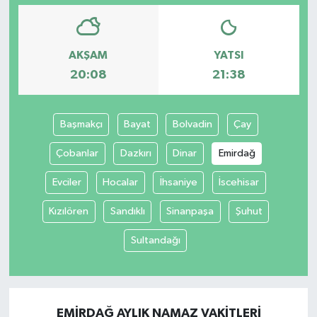
AKŞAM
YATSI
20:08
21:38
Başmakçı
Bayat
Bolvadin
Çay
Çobanlar
Dazkırı
Dinar
Emirdağ
Evciler
Hocalar
İhsaniye
İscehisar
Kızılören
Sandıklı
Sinanpaşa
Şuhut
Sultandağı
EMIRDAĞ AYLIK NAMAZ VAKITLERI