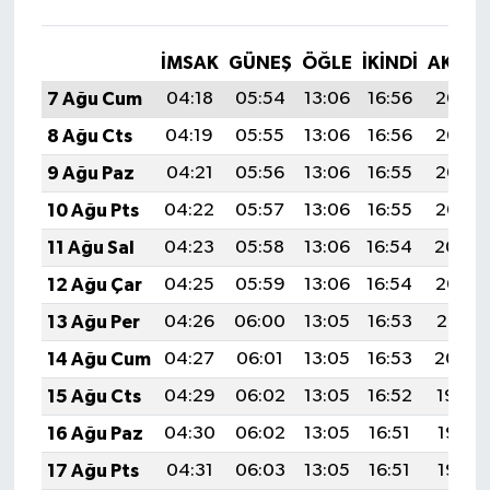
İMSAK
GÜNEŞ
ÖĞLE
İKINDI
AKŞA
7 Ağu Cum
04:18
05:54
13:06
16:56
20:08
8 Ağu Cts
04:19
05:55
13:06
16:56
20:07
9 Ağu Paz
04:21
05:56
13:06
16:55
20:06
10 Ağu Pts
04:22
05:57
13:06
16:55
20:05
11 Ağu Sal
04:23
05:58
13:06
16:54
20:04
12 Ağu Çar
04:25
05:59
13:06
16:54
20:02
13 Ağu Per
04:26
06:00
13:05
16:53
20:01
14 Ağu Cum
04:27
06:01
13:05
16:53
20:00
15 Ağu Cts
04:29
06:02
13:05
16:52
19:59
16 Ağu Paz
04:30
06:02
13:05
16:51
19:57
17 Ağu Pts
04:31
06:03
13:05
16:51
19:56