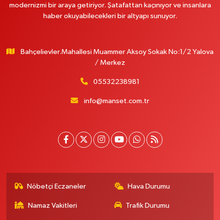
modernizmi bir araya getiriyor. Şatafattan kaçınıyor ve insanlara
haber okuyabilecekleri bir altyapı sunuyor.
Bahçelievler.Mahallesi Muammer Aksoy Sokak No:1/2 Yalova
/ Merkez
05532238981
info@manset.com.tr
Nöbetçi Eczaneler
Hava Durumu
Namaz Vakitleri
Trafik Durumu