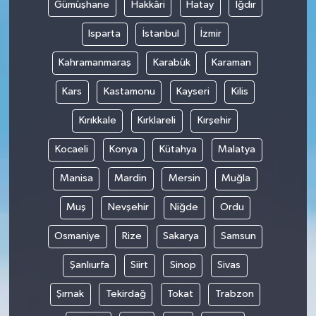
Gümüşhane
Hakkâri
Hatay
Iğdır
Isparta
İstanbul
İzmir
Kahramanmaraş
Karabük
Karaman
Kars
Kastamonu
Kayseri
Kilis
Kırıkkale
Kırklareli
Kırşehir
Kocaeli
Konya
Kütahya
Malatya
Manisa
Mardin
Mersin
Muğla
Muş
Nevşehir
Niğde
Ordu
Osmaniye
Rize
Sakarya
Samsun
Şanlıurfa
Siirt
Sinop
Sivas
Şırnak
Tekirdağ
Tokat
Trabzon