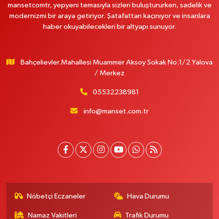
mansetcomtr, yepyeni temasıyla sizleri buluştururken, sadelik ve
modernizmi bir araya getiriyor. Şatafattan kaçınıyor ve insanlara
haber okuyabilecekleri bir altyapı sunuyor.
Bahçelievler.Mahallesi Muammer Aksoy Sokak No:1/2 Yalova
/ Merkez
05532238981
info@manset.com.tr
Nöbetçi Eczaneler
Hava Durumu
Namaz Vakitleri
Trafik Durumu