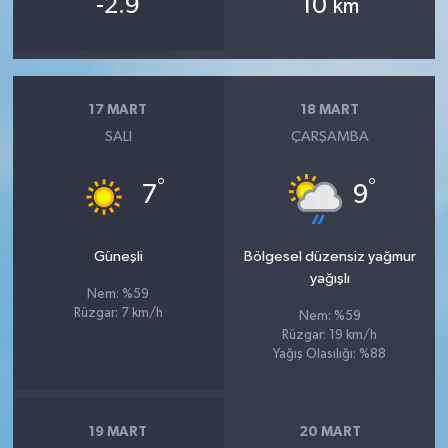
-2.9
10
km
17 MART
18 MART
SALI
ÇARŞAMBA
°
°
7
9
Güneşli
Bölgesel düzensiz yağmur
yağışlı
Nem: %59
Rüzgar: 7 km/h
Nem: %59
Rüzgar: 19 km/h
Yağış Olasılığı: %88
19 MART
20 MART