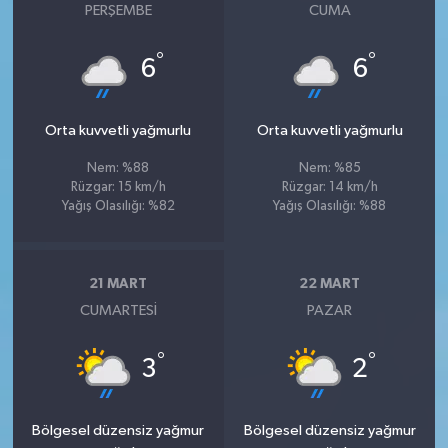
PERŞEMBE
CUMA
°
°
6
6
Orta kuvvetli yağmurlu
Orta kuvvetli yağmurlu
Nem: %88
Nem: %85
Rüzgar: 15 km/h
Rüzgar: 14 km/h
Yağış Olasılığı: %82
Yağış Olasılığı: %88
21 MART
22 MART
CUMARTESI
PAZAR
°
°
3
2
Bölgesel düzensiz yağmur
Bölgesel düzensiz yağmur