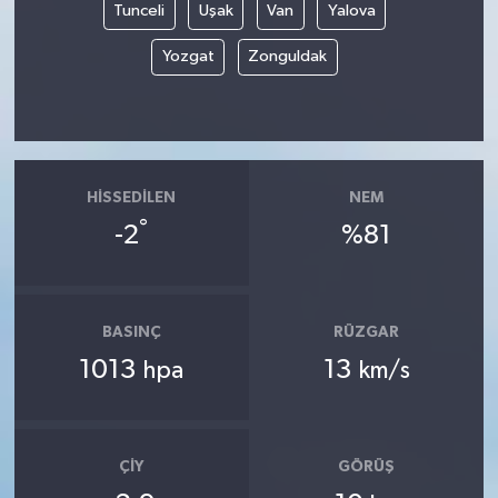
Tunceli
Uşak
Van
Yalova
Yozgat
Zonguldak
HISSEDILEN
NEM
°
-2
%81
BASINÇ
RÜZGAR
1013
13
hpa
km/s
ÇIY
GÖRÜŞ