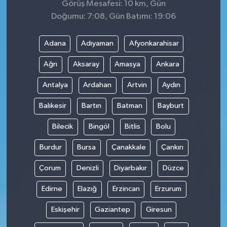
Görüş Mesafesi: 10 km, Gün
Doğumu: 7:08, Gün Batımı: 19:06
Adana
Adıyaman
Afyonkarahisar
Ağrı
Aksaray
Amasya
Ankara
Antalya
Ardahan
Artvin
Aydın
Balıkesir
Bartın
Batman
Bayburt
Bilecik
Bingöl
Bitlis
Bolu
Burdur
Bursa
Çanakkale
Çankırı
Çorum
Denizli
Diyarbakır
Düzce
Edirne
Elazığ
Erzincan
Erzurum
Eskişehir
Gaziantep
Giresun