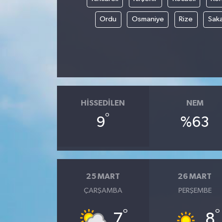
Ordu
Osmaniye
Rize
Sak
HISSEDILEN
NEM
°
9
%63
25 MART
26 MART
ÇARŞAMBA
PERŞEMBE
°
°
7
8