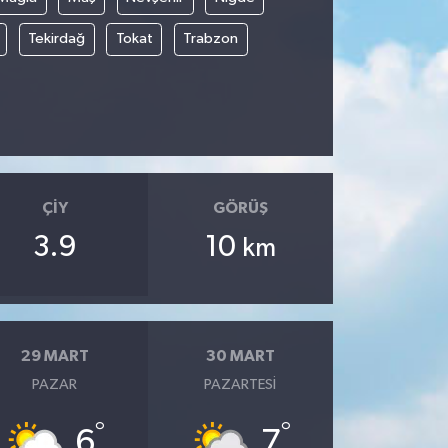
Tekirdağ
Tokat
Trabzon
ÇIY
GÖRÜŞ
3.9
10
km
29 MART
30 MART
PAZAR
PAZARTESI
°
°
6
7