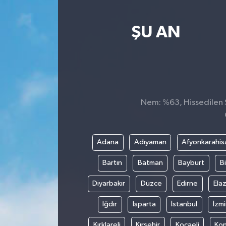
Yaşam
ŞU AN
Nem: %63, Hissedilen S
Adana
Adıyaman
Afyonkarahis
Bartın
Batman
Bayburt
Bi
Diyarbakır
Düzce
Edirne
Elaz
Iğdır
Isparta
İstanbul
İzmi
Kırklareli
Kırşehir
Kocaeli
Ko