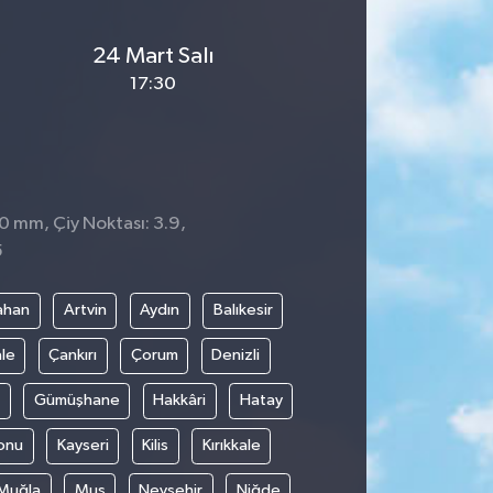
24 Mart Salı
17:30
 0 mm, Çiy Noktası: 3.9,
5
ahan
Artvin
Aydın
Balıkesir
le
Çankırı
Çorum
Denizli
Gümüşhane
Hakkâri
Hatay
onu
Kayseri
Kilis
Kırıkkale
Muğla
Muş
Nevşehir
Niğde