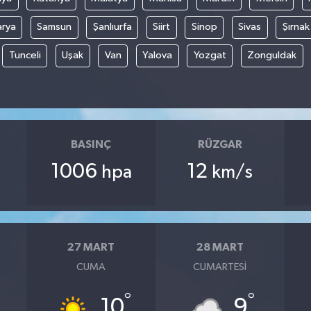
arya
Samsun
Şanlıurfa
Siirt
Sinop
Sivas
Şırnak
Tunceli
Uşak
Van
Yalova
Yozgat
Zonguldak
BASINÇ
RÜZGAR
1006
12
hpa
km/s
27 MART
28 MART
CUMA
CUMARTESI
°
°
10
9