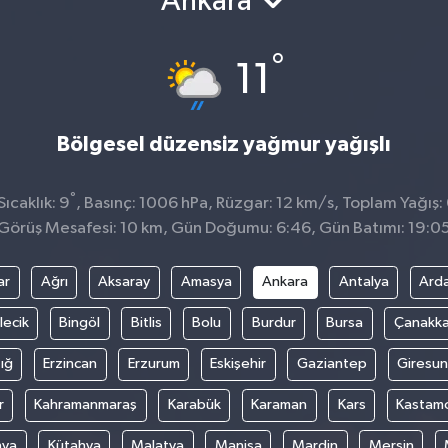
Ankara
°
11
Bölgesel düzensiz yağmur yağışlı
°
ıcaklık: 9
, Basınç: 1006 hPa, Rüzgar: 12 km/s, Toplam Yağış:
Görüş Mesafesi: 10 km, Gün Doğumu: 6:46, Gün Batımı: 19:0
ar
Ağrı
Aksaray
Amasya
Ankara
Antalya
Ard
lecik
Bingöl
Bitlis
Bolu
Burdur
Bursa
Çanakka
ığ
Erzincan
Erzurum
Eskişehir
Gaziantep
Giresun
r
Kahramanmaraş
Karabük
Karaman
Kars
Kastam
nya
Kütahya
Malatya
Manisa
Mardin
Mersin