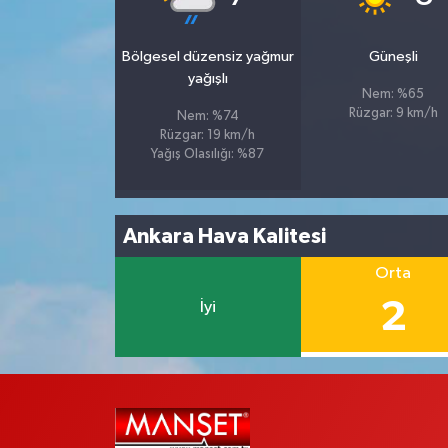
Bölgesel düzensiz yağmur
Güneşli
yağışlı
Nem: %65
Rüzgar: 9 km/h
Nem: %74
Rüzgar: 19 km/h
Yağış Olasılığı: %87
Ankara Hava Kalitesi
Orta
2
İyi