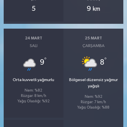
5
9
km
24 MART
25 MART
SALI
ÇARŞAMBA
°
°
9
8
Orta kuvvetli yağmurlu
Bölgesel düzensiz yağmur
yağışlı
Nem: %82
Rüzgar: 8 km/h
Nem: %92
Yağış Olasılığı: %92
Rüzgar: 7 km/h
Yağış Olasılığı: %88