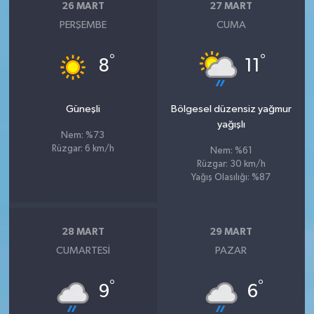
26 MART
27 MART
PERŞEMBE
CUMA
°
°
8
11
Güneşli
Bölgesel düzensiz yağmur
yağışlı
Nem: %73
Rüzgar: 6 km/h
Nem: %61
Rüzgar: 30 km/h
Yağış Olasılığı: %87
28 MART
29 MART
CUMARTESI
PAZAR
°
°
9
6