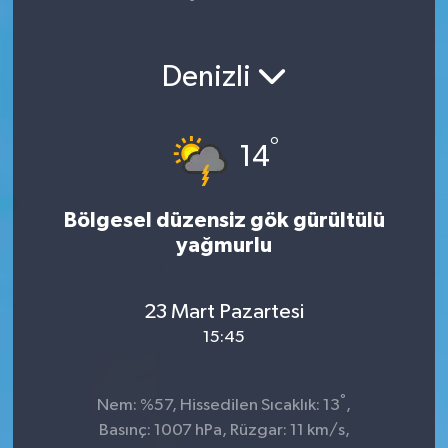
Yaşam
Denizli
°
14
Bölgesel düzensiz gök gürültülü
yağmurlu
23 Mart Pazartesi
15:45
°
Nem: %57, Hissedilen Sıcaklık: 13
,
Basınç: 1007 hPa, Rüzgar: 11 km/s,