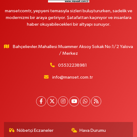
mansetcomtr, yepyeni temasıyla sizleri buluştururken, sadelik ve
modernizmi bir araya getiriyor. Şatafattan kaçınıyor ve insanlara
haber okuyabilecekleri bir altyapı sunuyor.
Bahçelievler.Mahallesi Muammer Aksoy Sokak No:1/2 Yalova
/ Merkez
05532238981
info@manset.com.tr
Nöbetçi Eczaneler
Hava Durumu