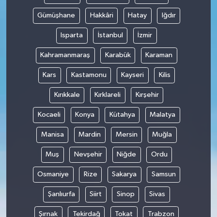
Gümüşhane
Hakkâri
Hatay
Iğdır
Isparta
İstanbul
İzmir
Kahramanmaraş
Karabük
Karaman
Kars
Kastamonu
Kayseri
Kilis
Kırıkkale
Kırklareli
Kırşehir
Kocaeli
Konya
Kütahya
Malatya
Manisa
Mardin
Mersin
Muğla
Muş
Nevşehir
Niğde
Ordu
Osmaniye
Rize
Sakarya
Samsun
Şanlıurfa
Siirt
Sinop
Sivas
Şırnak
Tekirdağ
Tokat
Trabzon