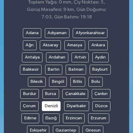
Toplam Yağış: 0 mm, Çiy Noktası: 5,
Görüş Mesafesi: 9 km, Gün Doğumu:
7:03, Gün Batımı: 19:18
Adana
Adıyaman
Afyonkarahisar
Ağrı
Aksaray
Amasya
Ankara
Antalya
Ardahan
Artvin
Aydın
Balıkesir
Bartın
Batman
Bayburt
Bilecik
Bingöl
Bitlis
Bolu
Burdur
Bursa
Çanakkale
Çankırı
Çorum
Denizli
Diyarbakır
Düzce
Edirne
Elazığ
Erzincan
Erzurum
Eskişehir
Gaziantep
Giresun