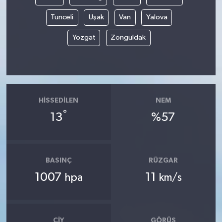
Tunceli
Uşak
Van
Yalova
Yozgat
Zonguldak
HISSEDILEN
NEM
°
13
%57
BASINÇ
RÜZGAR
1007
11
hpa
km/s
ÇIY
GÖRÜŞ