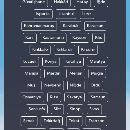
Gümüşhane
Hakkâri
Hatay
Iğdır
Isparta
İstanbul
İzmir
Kahramanmaraş
Karabük
Karaman
Kars
Kastamonu
Kayseri
Kilis
Kırıkkale
Kırklareli
Kırşehir
Kocaeli
Konya
Kütahya
Malatya
Manisa
Mardin
Mersin
Muğla
Muş
Nevşehir
Niğde
Ordu
Osmaniye
Rize
Sakarya
Samsun
Şanlıurfa
Siirt
Sinop
Sivas
Şırnak
Tekirdağ
Tokat
Trabzon