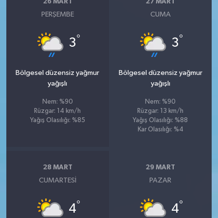
26 MART
27 MART
PERŞEMBE
CUMA
°
°
3
3
Bölgesel düzensiz yağmur
Bölgesel düzensiz yağmur
yağışlı
yağışlı
Nem: %90
Nem: %90
Rüzgar: 14 km/h
Rüzgar: 13 km/h
Yağış Olasılığı: %85
Yağış Olasılığı: %88
Kar Olasılığı: %4
28 MART
29 MART
CUMARTESI
PAZAR
°
°
4
4