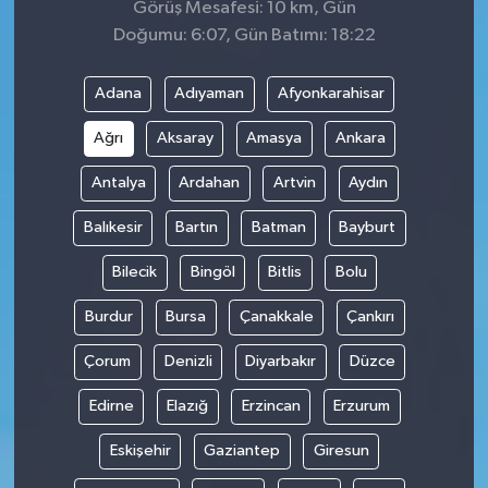
Görüş Mesafesi: 10 km, Gün
Doğumu: 6:07, Gün Batımı: 18:22
Adana
Adıyaman
Afyonkarahisar
Ağrı
Aksaray
Amasya
Ankara
Antalya
Ardahan
Artvin
Aydın
Balıkesir
Bartın
Batman
Bayburt
Bilecik
Bingöl
Bitlis
Bolu
Burdur
Bursa
Çanakkale
Çankırı
Çorum
Denizli
Diyarbakır
Düzce
Edirne
Elazığ
Erzincan
Erzurum
Eskişehir
Gaziantep
Giresun