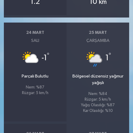
1.2
10
km
24 MART
25 MART
SALI
ÇARŞAMBA
°
°
-1
1
Parçalı Bulutlu
Bölgesel düzensiz yağmur
yağışlı
Nem: %87
Rüzgar: 5 km/h
Nem: %84
Rüzgar: 5 km/h
Yağış Olasılığı: %87
Kar Olasılığı: %10