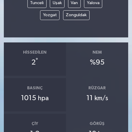
Tunceli
Uşak
Van
Yalova
Yozgat
Zonguldak
HISSEDILEN
NEM
°
2
%95
BASINÇ
RÜZGAR
1015
11
hpa
km/s
ÇIY
GÖRÜŞ