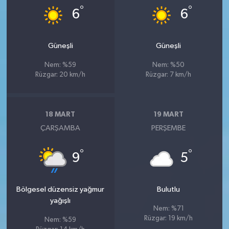
°
°
6
6
Güneşli
Güneşli
Nem: %59
Nem: %50
Rüzgar: 20 km/h
Rüzgar: 7 km/h
18 MART
19 MART
ÇARŞAMBA
PERŞEMBE
°
°
9
5
Bölgesel düzensiz yağmur
Bulutlu
yağışlı
Nem: %71
Rüzgar: 19 km/h
Nem: %59