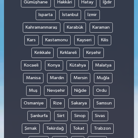
Gümüşhane
Hakkâri
Hatay
Iğdır
Isparta
İstanbul
İzmir
Kahramanmaraş
Karabük
Karaman
Kars
Kastamonu
Kayseri
Kilis
Kırıkkale
Kırklareli
Kırşehir
Kocaeli
Konya
Kütahya
Malatya
Manisa
Mardin
Mersin
Muğla
Muş
Nevşehir
Niğde
Ordu
Osmaniye
Rize
Sakarya
Samsun
Şanlıurfa
Siirt
Sinop
Sivas
Şırnak
Tekirdağ
Tokat
Trabzon