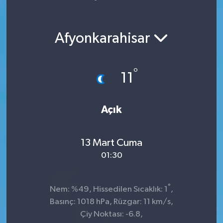
Yaşam
Afyonkarahisar
°
11
Açık
13 Mart Cuma
01:30
°
Nem: %49, Hissedilen Sıcaklık: 1
,
Basınç: 1018 hPa, Rüzgar: 11 km/s,
Çiy Noktası: -6.8,