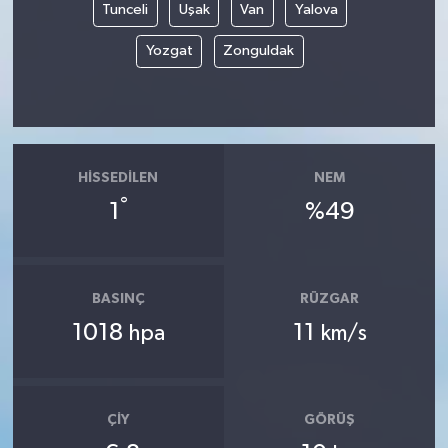
Tunceli
Uşak
Van
Yalova
Yozgat
Zonguldak
HISSEDILEN
NEM
°
1
%49
BASINÇ
RÜZGAR
1018
11
hpa
km/s
ÇIY
GÖRÜŞ