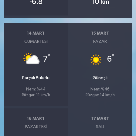
-6.8
10
km
14 MART
15 MART
CUMARTESI
PAZAR
°
°
7
6
Parçalı Bulutlu
Güneşli
Nem: %44
Nem: %46
Rüzgar: 11 km/h
Rüzgar: 14 km/h
16 MART
17 MART
PAZARTESI
SALI