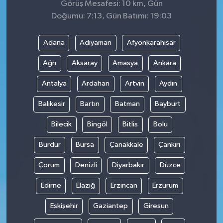
Görüş Mesafesi: 10 km, Gün
Doğumu: 7:13, Gün Batımı: 19:03
Adana
Adıyaman
Afyonkarahisar
Ağrı
Aksaray
Amasya
Ankara
Antalya
Ardahan
Artvin
Aydın
Balıkesir
Bartın
Batman
Bayburt
Bilecik
Bingöl
Bitlis
Bolu
Burdur
Bursa
Çanakkale
Çankırı
Çorum
Denizli
Diyarbakır
Düzce
Edirne
Elazığ
Erzincan
Erzurum
Eskişehir
Gaziantep
Giresun