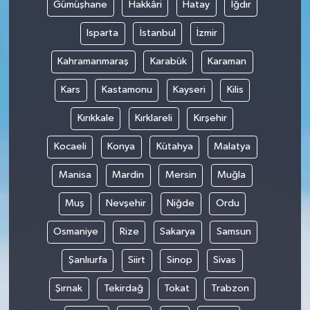
Gümüşhane
Hakkâri
Hatay
Iğdır
Isparta
İstanbul
İzmir
Kahramanmaraş
Karabük
Karaman
Kars
Kastamonu
Kayseri
Kilis
Kırıkkale
Kırklareli
Kırşehir
Kocaeli
Konya
Kütahya
Malatya
Manisa
Mardin
Mersin
Muğla
Muş
Nevşehir
Niğde
Ordu
Osmaniye
Rize
Sakarya
Samsun
Şanlıurfa
Siirt
Sinop
Sivas
Şırnak
Tekirdağ
Tokat
Trabzon