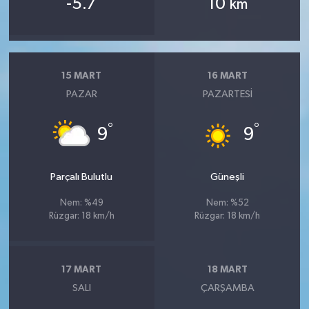
-5.7
10
km
15 MART
16 MART
PAZAR
PAZARTESI
°
°
9
9
Parçalı Bulutlu
Güneşli
Nem: %49
Nem: %52
Rüzgar: 18 km/h
Rüzgar: 18 km/h
17 MART
18 MART
SALI
ÇARŞAMBA