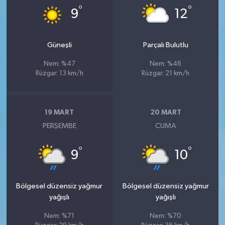
°
°
9
12
Güneşli
Parçalı Bulutlu
Nem: %47
Nem: %46
Rüzgar: 13 km/h
Rüzgar: 21 km/h
19 MART
20 MART
PERŞEMBE
CUMA
°
°
9
10
Bölgesel düzensiz yağmur
Bölgesel düzensiz yağmur
yağışlı
yağışlı
Nem: %71
Nem: %70