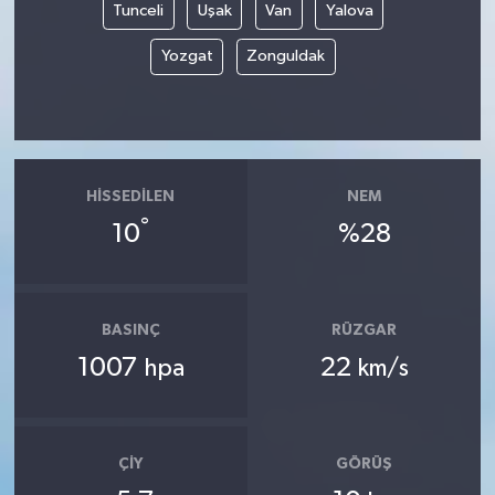
Tunceli
Uşak
Van
Yalova
Yozgat
Zonguldak
HISSEDILEN
NEM
°
10
%28
BASINÇ
RÜZGAR
1007
22
hpa
km/s
ÇIY
GÖRÜŞ