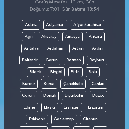
Görüş Mesafesi: 10 km, Gün
Doğumu: 7:01, Gün Batımı: 18:54
Adana
Adıyaman
Afyonkarahisar
Ağrı
Aksaray
Amasya
Ankara
Antalya
Ardahan
Artvin
Aydın
Balıkesir
Bartın
Batman
Bayburt
Bilecik
Bingöl
Bitlis
Bolu
Burdur
Bursa
Çanakkale
Çankırı
Çorum
Denizli
Diyarbakır
Düzce
Edirne
Elazığ
Erzincan
Erzurum
Eskişehir
Gaziantep
Giresun