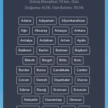
Görüş Mesafesi: 10 km, Gün
Doğumu: 6:58, Gün Batımı: 18:56
Adana
Adıyaman
Afyonkarahisar
Ağrı
Aksaray
Amasya
Ankara
Antalya
Ardahan
Artvin
Aydın
Balıkesir
Bartın
Batman
Bayburt
Bilecik
Bingöl
Bitlis
Bolu
Burdur
Bursa
Çanakkale
Çankırı
Çorum
Denizli
Diyarbakır
Düzce
Edirne
Elazığ
Erzincan
Erzurum
Eskişehir
Gaziantep
Giresun