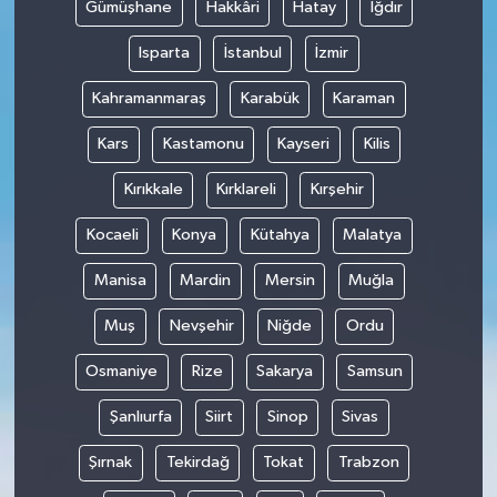
Gümüşhane
Hakkâri
Hatay
Iğdır
Isparta
İstanbul
İzmir
Kahramanmaraş
Karabük
Karaman
Kars
Kastamonu
Kayseri
Kilis
Kırıkkale
Kırklareli
Kırşehir
Kocaeli
Konya
Kütahya
Malatya
Manisa
Mardin
Mersin
Muğla
Muş
Nevşehir
Niğde
Ordu
Osmaniye
Rize
Sakarya
Samsun
Şanlıurfa
Siirt
Sinop
Sivas
Şırnak
Tekirdağ
Tokat
Trabzon