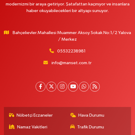
modernizmi bir araya getiriyor. Şatafattan kaçınıyor ve insanlara
haber okuyabilecekleri bir altyapı sunuyor.
Bahçelievler.Mahallesi Muammer Aksoy Sokak No:1/2 Yalova
/ Merkez
05532238981
info@manset.com.tr
Nöbetçi Eczaneler
Hava Durumu
Namaz Vakitleri
Trafik Durumu