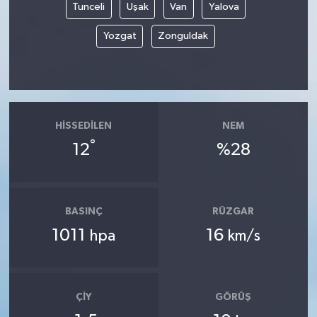
Tunceli
Uşak
Van
Yalova
Yozgat
Zonguldak
HISSEDILEN
NEM
°
12
%28
BASINÇ
RÜZGAR
1011
16
hpa
km/s
ÇIY
GÖRÜŞ