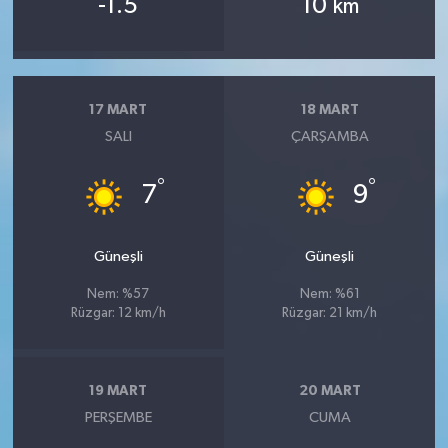
-1.5
10
km
17 MART
18 MART
SALI
ÇARŞAMBA
°
°
7
9
Güneşli
Güneşli
Nem: %57
Nem: %61
Rüzgar: 12 km/h
Rüzgar: 21 km/h
19 MART
20 MART
PERŞEMBE
CUMA