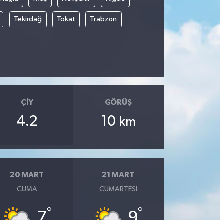
Tekirdağ
Tokat
Trabzon
ÇIY
GÖRÜŞ
4.2
10
km
20 MART
21 MART
CUMA
CUMARTESI
°
°
7
9