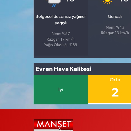
Bölgesel düzensiz yağmur
Güneşli
yağışlı
Nem: %43
Rüzgar: 13 km/h
Nem: %57
Rüzgar: 17 km/h
Yağış Olasılığı: %89
Evren Hava Kalitesi
Orta
2
İyi