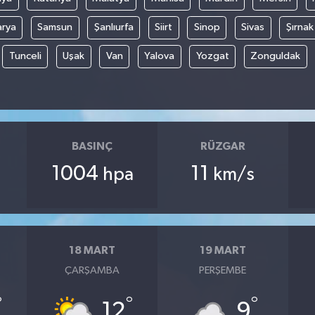
arya
Samsun
Şanlıurfa
Siirt
Sinop
Sivas
Şırnak
Tunceli
Uşak
Van
Yalova
Yozgat
Zonguldak
BASINÇ
RÜZGAR
1004
11
hpa
km/s
18 MART
19 MART
ÇARŞAMBA
PERŞEMBE
°
°
°
12
9