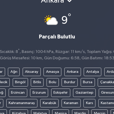
Ankara
°
9
Parçalı Bulutlu
°
ıcaklık: 8
, Basınç: 1004 hPa, Rüzgar: 11 km/s, Toplam Yağış:
Görüş Mesafesi: 10 km, Gün Doğumu: 6:58, Gün Batımı: 18:5
ar
Ağrı
Aksaray
Amasya
Ankara
Antalya
Ard
lecik
Bingöl
Bitlis
Bolu
Burdur
Bursa
Çanakka
ığ
Erzincan
Erzurum
Eskişehir
Gaziantep
Giresun
r
Kahramanmaraş
Karabük
Karaman
Kars
Kastam
nya
Kütahya
Malatya
Manisa
Mardin
Mersin