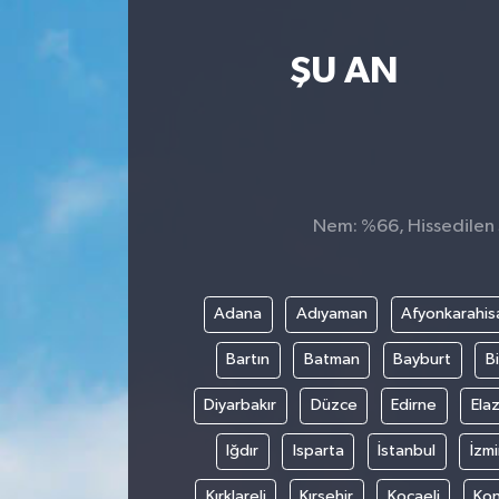
Yaşam
ŞU AN
Nem: %66, Hissedilen S
Adana
Adıyaman
Afyonkarahis
Bartın
Batman
Bayburt
Bi
Diyarbakır
Düzce
Edirne
Elaz
Iğdır
Isparta
İstanbul
İzmi
Kırklareli
Kırşehir
Kocaeli
Ko