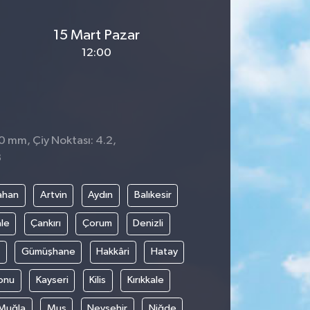
15 Mart Pazar
12:00
 0 mm, Çiy Noktası: 4.2,
3
ahan
Artvin
Aydın
Balıkesir
le
Çankırı
Çorum
Denizli
Gümüşhane
Hakkâri
Hatay
onu
Kayseri
Kilis
Kırıkkale
Muğla
Muş
Nevşehir
Niğde