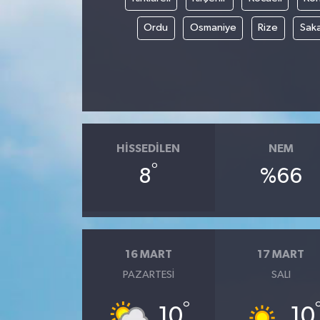
Ordu
Osmaniye
Rize
Sak
HISSEDILEN
NEM
°
8
%66
16 MART
17 MART
PAZARTESI
SALI
°
10
10