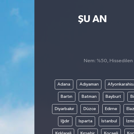
Yaşam
ŞU AN
Nem: %50, Hissedilen S
Adana
Adıyaman
Afyonkarahis
Bartın
Batman
Bayburt
Bi
Diyarbakır
Düzce
Edirne
Elaz
Iğdır
Isparta
İstanbul
İzmi
Kırklareli
Kırşehir
Kocaeli
Ko