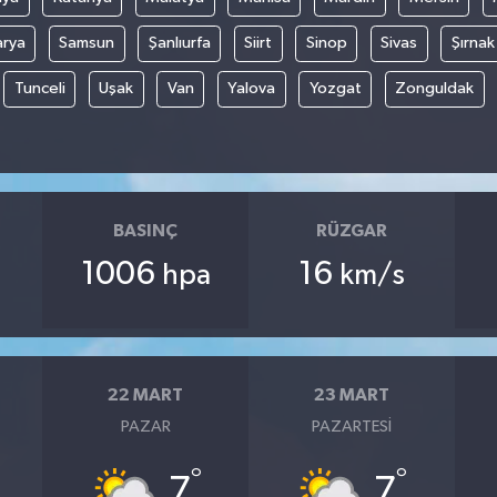
arya
Samsun
Şanlıurfa
Siirt
Sinop
Sivas
Şırnak
Tunceli
Uşak
Van
Yalova
Yozgat
Zonguldak
BASINÇ
RÜZGAR
1006
16
hpa
km/s
22 MART
23 MART
PAZAR
PAZARTESI
°
°
7
7