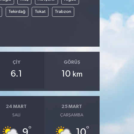
Tekirdağ
Tokat
Trabzon
ÇIY
GÖRÜŞ
6.1
10
km
24 MART
25 MART
SALI
ÇARŞAMBA
°
°
9
10