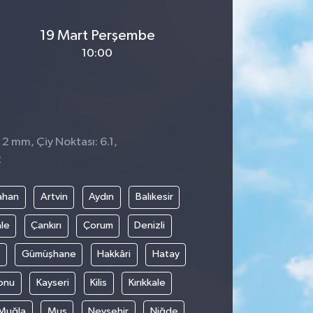
19 Mart Perşembe
10:00
 2 mm, Çiy Noktası: 6.1,
2
ahan
Artvin
Aydın
Balıkesir
le
Çankırı
Çorum
Denizli
Gümüşhane
Hakkâri
Hatay
onu
Kayseri
Kilis
Kırıkkale
Muğla
Muş
Nevşehir
Niğde