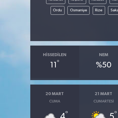
Ordu
Osmaniye
Rize
Sak
HISSEDILEN
NEM
°
11
%50
20 MART
21 MART
CUMA
CUMARTESI
°
°
4
5