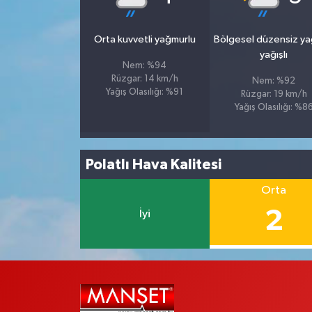
Orta kuvvetli yağmurlu
Bölgesel düzensiz y
yağışlı
Nem: %94
Rüzgar: 14 km/h
Nem: %92
Yağış Olasılığı: %91
Rüzgar: 19 km/h
Yağış Olasılığı: %8
Polatlı Hava Kalitesi
Orta
2
İyi