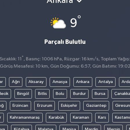
Ankara
°
9
Parçalı Bulutlu
°
ıcaklık: 11
, Basınç: 1006 hPa, Rüzgar: 16 km/s, Toplam Yağış:
Görüş Mesafesi: 10 km, Gün Doğumu: 6:57, Gün Batımı: 19:0
ar
Ağrı
Aksaray
Amasya
Ankara
Antalya
Ard
lecik
Bingöl
Bitlis
Bolu
Burdur
Bursa
Çanakka
ığ
Erzincan
Erzurum
Eskişehir
Gaziantep
Giresun
r
Kahramanmaraş
Karabük
Karaman
Kars
Kastam
nya
Kütahya
Malatya
Manisa
Mardin
Mersin