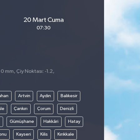
20 Mart Cuma
07:30
 0 mm, Çiy Noktası: -1.2,
ahan
Artvin
Aydın
Balıkesir
le
Çankırı
Çorum
Denizli
Gümüşhane
Hakkâri
Hatay
onu
Kayseri
Kilis
Kırıkkale