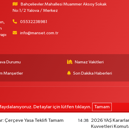
Bahçelievler.Mahallesi Muammer Aksoy Sokak
No:1/2 Yalova / Merkez
05532238981
en,
n
info@manset.com.tr
yapı
ava Durumu
Namaz Vakitleri
m Manşetler
Son Dakika Haberleri
aydalanıyoruz. Detaylar için lütfen tıklayın.
Tamam
ar: Çerçeve Yasa Teklifi Tamam
2026 YAŞ Kararlar
14:38
Kuvvetleri Komut