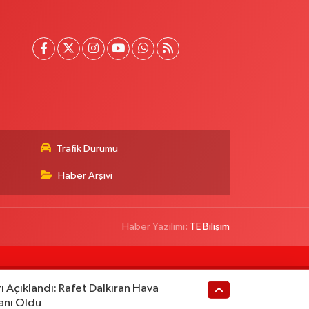
Trafik Durumu
Haber Arşivi
Haber Yazılımı:
TE Bilişim
ı Açıklandı: Rafet Dalkıran Hava
anı Oldu