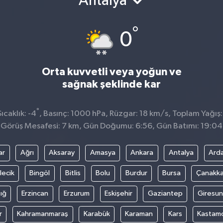
Antalya
°
0
Orta kuvvetli veya yoğun ve
sağnak şeklinde kar
°
caklık: -4
, Basınç: 1000 hPa, Rüzgar: 18 km/s, Toplam Yağış:
Görüş Mesafesi: 7 km, Gün Doğumu: 6:56, Gün Batımı: 19:04
ar
Ağrı
Aksaray
Amasya
Ankara
Antalya
Ard
lecik
Bingöl
Bitlis
Bolu
Burdur
Bursa
Çanakka
ığ
Erzincan
Erzurum
Eskişehir
Gaziantep
Giresun
r
Kahramanmaraş
Karabük
Karaman
Kars
Kastam