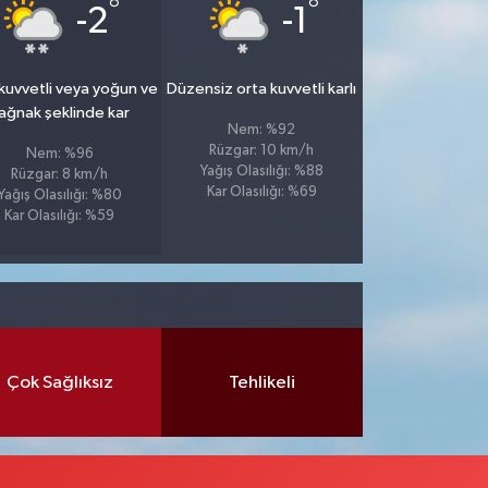
°
°
-2
-1
kuvvetli veya yoğun ve
Düzensiz orta kuvvetli karlı
ağnak şeklinde kar
Nem: %92
Rüzgar: 10 km/h
Nem: %96
Yağış Olasılığı: %88
Rüzgar: 8 km/h
Kar Olasılığı: %69
Yağış Olasılığı: %80
Kar Olasılığı: %59
Çok Sağlıksız
Tehlikeli