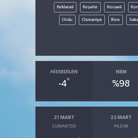
Kırklareli
Kırşehir
Kocaeli
Ko
Ordu
Osmaniye
Rize
Sak
HISSEDILEN
NEM
°
-4
%98
21 MART
22 MART
CUMARTESI
PAZAR