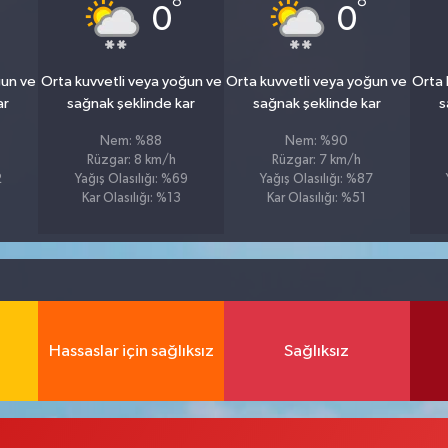
°
°
0
0
ğun ve
Orta kuvvetli veya yoğun ve
Orta kuvvetli veya yoğun ve
Orta 
ar
sağnak şeklinde kar
sağnak şeklinde kar
s
Nem: %88
Nem: %90
Rüzgar: 8 km/h
Rüzgar: 7 km/h
2
Yağış Olasılığı: %69
Yağış Olasılığı: %87
Kar Olasılığı: %13
Kar Olasılığı: %51
Hassaslar için sağlıksız
Sağlıksız