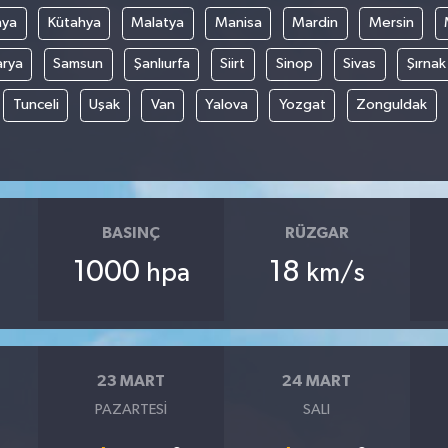
nya
Kütahya
Malatya
Manisa
Mardin
Mersin
arya
Samsun
Şanlıurfa
Siirt
Sinop
Sivas
Şırnak
Tunceli
Uşak
Van
Yalova
Yozgat
Zonguldak
BASINÇ
RÜZGAR
1000
18
hpa
km/s
23 MART
24 MART
PAZARTESI
SALI