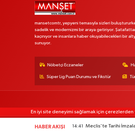
mansetcomtr, yepyeni temasıyla sizleri buluştururk
sadelik ve modernizmi bir araya getiriyor. Şatafatta
kaçınıyor ve insanlara haber okuyabilecekleri bir alt
sunuyor.
Nöbetçi Eczaneler
H
Süper Lig Puan Durumu ve Fikstür
Tü
En iyi site deneyimi sağlamak için çerezlerden f
Meclis'te Tarihi İmzal
14:41
HABER AKIŞI