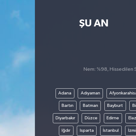
Yaşam
ŞU AN
Nem: %98, Hissedilen Sı
Adana
Adıyaman
Afyonkarahis
Bartın
Batman
Bayburt
Bi
Diyarbakır
Düzce
Edirne
Elaz
Iğdır
Isparta
İstanbul
İzmi