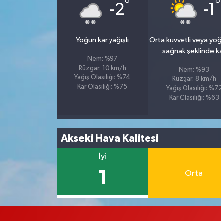
°
°
-2
-1
Yoğun kar yağışlı
Orta kuvvetli veya yo
sağnak şeklinde k
Nem: %97
Rüzgar: 10 km/h
Nem: %93
Yağış Olasılığı: %74
Rüzgar: 8 km/h
Kar Olasılığı: %75
Yağış Olasılığı: %7
Kar Olasılığı: %63
Akseki Hava Kalitesi
İyi
1
Orta