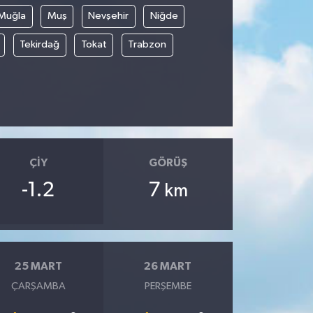
Muğla
Muş
Nevşehir
Niğde
Tekirdağ
Tokat
Trabzon
ÇIY
GÖRÜŞ
-1.2
7
km
25 MART
26 MART
ÇARŞAMBA
PERŞEMBE