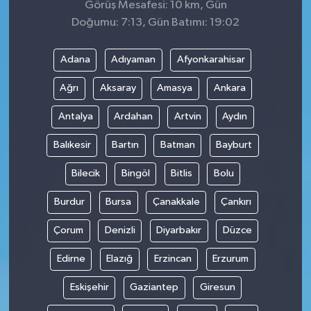
Görüş Mesafesi: 10 km, Gün
Doğumu: 7:13, Gün Batımı: 19:02
Adana
Adıyaman
Afyonkarahisar
Ağrı
Aksaray
Amasya
Ankara
Antalya
Ardahan
Artvin
Aydın
Balıkesir
Bartın
Batman
Bayburt
Bilecik
Bingöl
Bitlis
Bolu
Burdur
Bursa
Çanakkale
Çankırı
Çorum
Denizli
Diyarbakır
Düzce
Edirne
Elazığ
Erzincan
Erzurum
Eskişehir
Gaziantep
Giresun