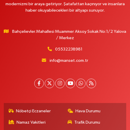
modernizmi bir araya getiriyor. Şatafattan kaçınıyor ve insanlara
haber okuyabilecekleri bir altyapı sunuyor.
Bahçelievler.Mahallesi Muammer Aksoy Sokak No:1/2 Yalova
/ Merkez
05532238981
info@manset.com.tr
Nöbetçi Eczaneler
Hava Durumu
Namaz Vakitleri
Trafik Durumu