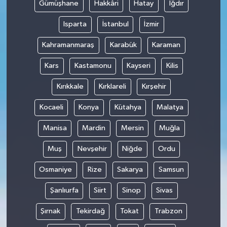
Gümüşhane
Hakkâri
Hatay
Iğdır
Isparta
İstanbul
İzmir
Kahramanmaraş
Karabük
Karaman
Kars
Kastamonu
Kayseri
Kilis
Kırıkkale
Kırklareli
Kırşehir
Kocaeli
Konya
Kütahya
Malatya
Manisa
Mardin
Mersin
Muğla
Muş
Nevşehir
Niğde
Ordu
Osmaniye
Rize
Sakarya
Samsun
Şanlıurfa
Siirt
Sinop
Sivas
Şırnak
Tekirdağ
Tokat
Trabzon