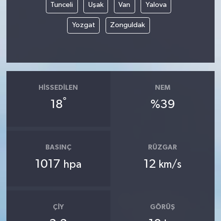
Tunceli
Uşak
Van
Yalova
Yozgat
Zonguldak
HISSEDILEN
NEM
°
18
%39
BASINÇ
RÜZGAR
1017
12
hpa
km/s
ÇIY
GÖRÜŞ