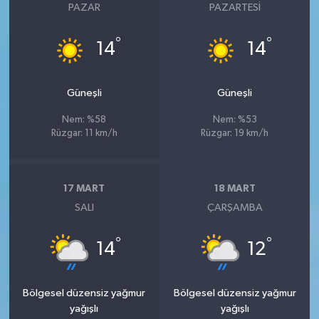
PAZAR
PAZARTESI
°
°
14
14
Güneşli
Güneşli
Nem: %58
Nem: %53
Rüzgar: 11 km/h
Rüzgar: 19 km/h
17 MART
18 MART
SALI
ÇARŞAMBA
°
°
14
12
Bölgesel düzensiz yağmur
Bölgesel düzensiz yağmur
yağışlı
yağışlı