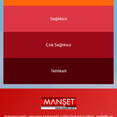
Sağlıksız
Çok Sağlıksız
Tehlikeli
mansetcomtr, yepyeni temasıyla sizleri buluştururken, sadelik ve