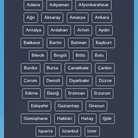
Adana
Adıyaman
Afyonkarahisar
Ağrı
Aksaray
Amasya
Ankara
Antalya
Ardahan
Artvin
Aydın
Balıkesir
Bartın
Batman
Bayburt
Bilecik
Bingöl
Bitlis
Bolu
Burdur
Bursa
Çanakkale
Çankırı
Çorum
Denizli
Diyarbakır
Düzce
Edirne
Elazığ
Erzincan
Erzurum
Eskişehir
Gaziantep
Giresun
Gümüşhane
Hakkâri
Hatay
Iğdır
Isparta
İstanbul
İzmir