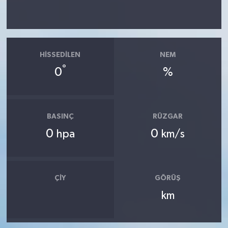
HISSEDILEN
NEM
°
0
%
BASINÇ
RÜZGAR
0
0
hpa
km/s
ÇIY
GÖRÜŞ
km