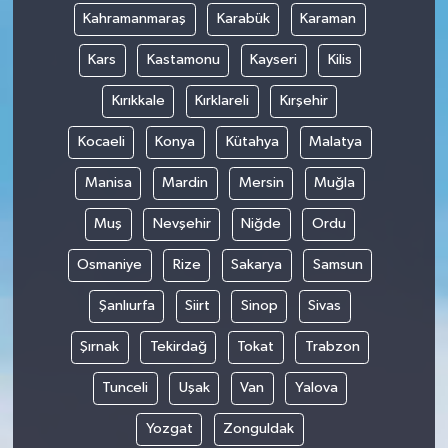
Kahramanmaraş
Karabük
Karaman
Kars
Kastamonu
Kayseri
Kilis
Kırıkkale
Kırklareli
Kırşehir
Kocaeli
Konya
Kütahya
Malatya
Manisa
Mardin
Mersin
Muğla
Muş
Nevşehir
Niğde
Ordu
Osmaniye
Rize
Sakarya
Samsun
Şanlıurfa
Siirt
Sinop
Sivas
Şırnak
Tekirdağ
Tokat
Trabzon
Tunceli
Uşak
Van
Yalova
Yozgat
Zonguldak