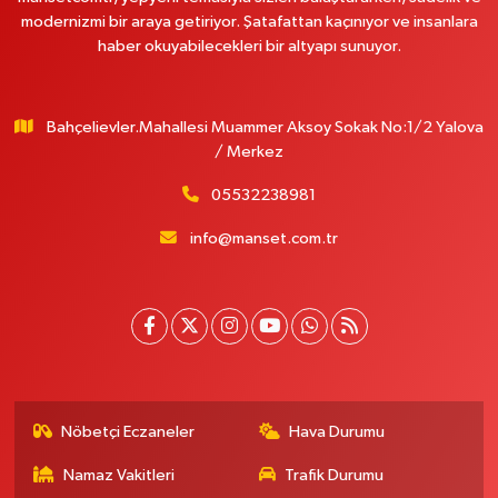
modernizmi bir araya getiriyor. Şatafattan kaçınıyor ve insanlara
haber okuyabilecekleri bir altyapı sunuyor.
Bahçelievler.Mahallesi Muammer Aksoy Sokak No:1/2 Yalova
/ Merkez
05532238981
info@manset.com.tr
Nöbetçi Eczaneler
Hava Durumu
Namaz Vakitleri
Trafik Durumu