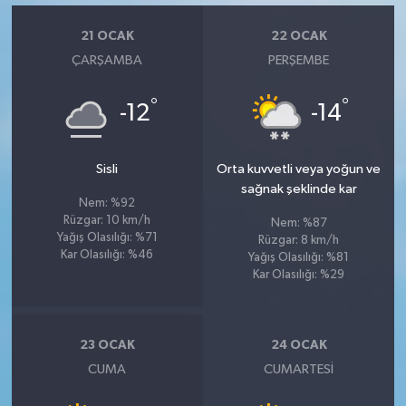
21 OCAK
22 OCAK
ÇARŞAMBA
PERŞEMBE
°
°
-12
-14
Sisli
Orta kuvvetli veya yoğun ve
sağnak şeklinde kar
Nem: %92
Rüzgar: 10 km/h
Nem: %87
Yağış Olasılığı: %71
Rüzgar: 8 km/h
Kar Olasılığı: %46
Yağış Olasılığı: %81
Kar Olasılığı: %29
23 OCAK
24 OCAK
CUMA
CUMARTESI