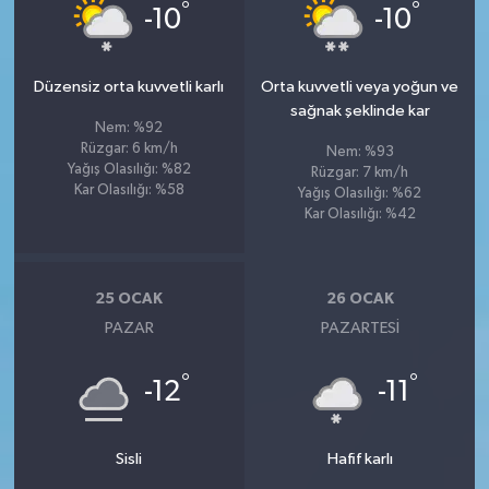
°
°
-10
-10
Düzensiz orta kuvvetli karlı
Orta kuvvetli veya yoğun ve
sağnak şeklinde kar
Nem: %92
Rüzgar: 6 km/h
Nem: %93
Yağış Olasılığı: %82
Rüzgar: 7 km/h
Kar Olasılığı: %58
Yağış Olasılığı: %62
Kar Olasılığı: %42
25 OCAK
26 OCAK
PAZAR
PAZARTESI
°
°
-12
-11
Sisli
Hafif karlı