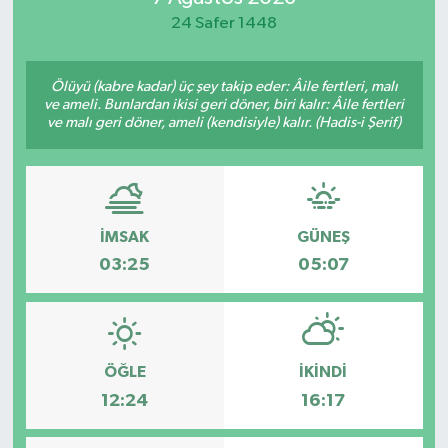
24 Safer 1448
Yaşam
Ölüyü (kabre kadar) üç şey takip eder: Âile fertleri, malı
ve ameli. Bunlardan ikisi geri döner, biri kalır: Âile fertleri
ve malı geri döner, ameli (kendisiyle) kalır. (Hadis-i Şerif)
İMSAK
GÜNEŞ
03:25
05:07
ÖĞLE
İKINDI
12:24
16:17