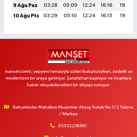
9 Ağu Paz
03:28
05:09
12:24
16:16
19:29
10 Ağu Pts
03:29
05:10
12:24
16:15
19:28
mansetcomtr, yepyeni temasıyla sizleri buluştururken, sadelik ve
modernizmi bir araya getiriyor. Şatafattan kaçınıyor ve insanlara
haber okuyabilecekleri bir altyapı sunuyor.
Bahçelievler.Mahallesi Muammer Aksoy Sokak No:1/2 Yalova
/ Merkez
05532238981