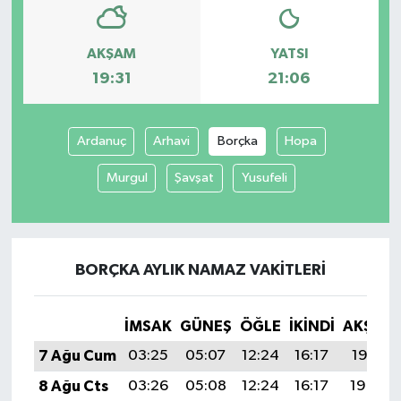
AKŞAM
YATSI
19:31
21:06
Ardanuç
Arhavi
Borçka
Hopa
Murgul
Şavşat
Yusufeli
BORÇKA AYLIK NAMAZ VAKITLERI
İMSAK
GÜNEŞ
ÖĞLE
İKINDI
AKŞAM
7 Ağu Cum
03:25
05:07
12:24
16:17
19:31
8 Ağu Cts
03:26
05:08
12:24
16:17
19:30