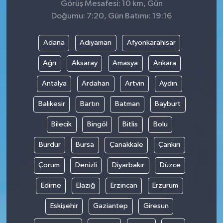
Görüş Mesafesi: 10 km, Gün
Doğumu: 7:20, Gün Batımı: 19:16
Adana
Adıyaman
Afyonkarahisar
Ağrı
Aksaray
Amasya
Ankara
Antalya
Ardahan
Artvin
Aydın
Balıkesir
Bartın
Batman
Bayburt
Bilecik
Bingöl
Bitlis
Bolu
Burdur
Bursa
Çanakkale
Çankırı
Çorum
Denizli
Diyarbakır
Düzce
Edirne
Elazığ
Erzincan
Erzurum
Eskişehir
Gaziantep
Giresun