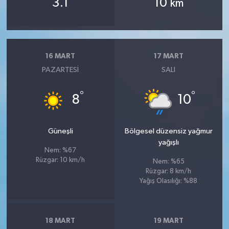
3.1
10
km
16 MART
17 MART
PAZARTESI
SALI
°
°
8
10
Güneşli
Bölgesel düzensiz yağmur
yağışlı
Nem: %67
Rüzgar: 10 km/h
Nem: %65
Rüzgar: 8 km/h
Yağış Olasılığı: %88
18 MART
19 MART