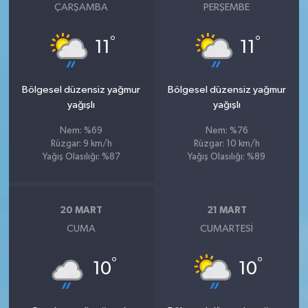
ÇARŞAMBA
PERŞEMBE
°
°
11
11
Bölgesel düzensiz yağmur
Bölgesel düzensiz yağmur
yağışlı
yağışlı
Nem: %69
Nem: %76
Rüzgar: 9 km/h
Rüzgar: 10 km/h
Yağış Olasılığı: %87
Yağış Olasılığı: %89
20 MART
21 MART
CUMA
CUMARTESI
°
°
10
10