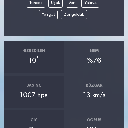
Tunceli
Uşak
Van
Yalova
Yozgat
Zonguldak
HISSEDILEN
NEM
°
10
%76
BASINÇ
RÜZGAR
1007
13
hpa
km/s
ÇIY
GÖRÜŞ