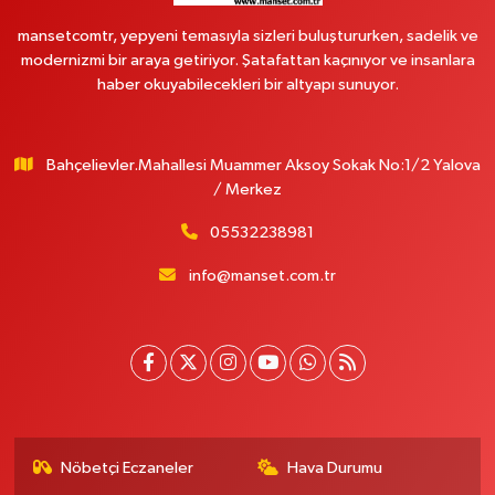
mansetcomtr, yepyeni temasıyla sizleri buluştururken, sadelik ve
modernizmi bir araya getiriyor. Şatafattan kaçınıyor ve insanlara
haber okuyabilecekleri bir altyapı sunuyor.
Bahçelievler.Mahallesi Muammer Aksoy Sokak No:1/2 Yalova
/ Merkez
05532238981
info@manset.com.tr
Nöbetçi Eczaneler
Hava Durumu