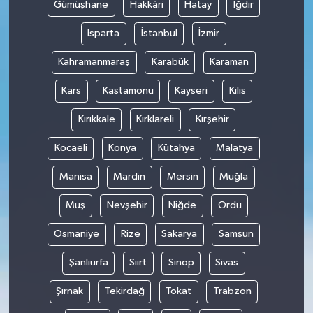
Gümüşhane
Hakkâri
Hatay
Iğdır
Isparta
İstanbul
İzmir
Kahramanmaraş
Karabük
Karaman
Kars
Kastamonu
Kayseri
Kilis
Kırıkkale
Kırklareli
Kırşehir
Kocaeli
Konya
Kütahya
Malatya
Manisa
Mardin
Mersin
Muğla
Muş
Nevşehir
Niğde
Ordu
Osmaniye
Rize
Sakarya
Samsun
Şanlıurfa
Siirt
Sinop
Sivas
Şırnak
Tekirdağ
Tokat
Trabzon