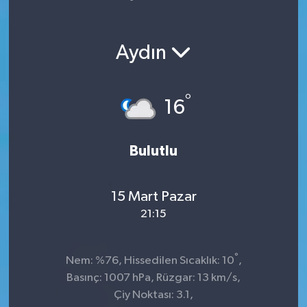
Yaşam
Aydın
°
16
Bulutlu
15 Mart Pazar
21:15
°
Nem: %76, Hissedilen Sıcaklık: 10
,
Basınç: 1007 hPa, Rüzgar: 13 km/s,
Çiy Noktası: 3.1,