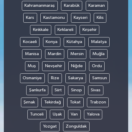
Kahramanmaraş
Karabük
Karaman
Kars
Kastamonu
Kayseri
Kilis
Kırıkkale
Kırklareli
Kırşehir
Kocaeli
Konya
Kütahya
Malatya
Manisa
Mardin
Mersin
Muğla
Muş
Nevşehir
Niğde
Ordu
Osmaniye
Rize
Sakarya
Samsun
Şanlıurfa
Siirt
Sinop
Sivas
Şırnak
Tekirdağ
Tokat
Trabzon
Tunceli
Uşak
Van
Yalova
Yozgat
Zonguldak