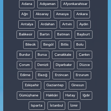
Adana
Adıyaman
Afyonkarahisar
Ağrı
Aksaray
Amasya
Ankara
Antalya
Ardahan
Artvin
Aydın
Balıkesir
Bartın
Batman
Bayburt
Bilecik
Bingöl
Bitlis
Bolu
Burdur
Bursa
Çanakkale
Çankırı
Çorum
Denizli
Diyarbakır
Düzce
Edirne
Elazığ
Erzincan
Erzurum
Eskişehir
Gaziantep
Giresun
Gümüşhane
Hakkâri
Hatay
Iğdır
Isparta
İstanbul
İzmir