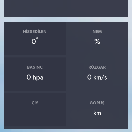
HISSEDILEN
NEM
°
0
%
BASINÇ
RÜZGAR
0
0
hpa
km/s
ÇIY
GÖRÜŞ
km