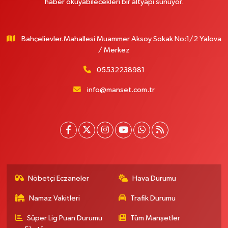
haber okuyabilecekleri bir altyapı sunuyor.
Bahçelievler.Mahallesi Muammer Aksoy Sokak No:1/2 Yalova
/ Merkez
05532238981
info@manset.com.tr
Nöbetçi Eczaneler
Hava Durumu
Namaz Vakitleri
Trafik Durumu
Süper Lig Puan Durumu
Tüm Manşetler