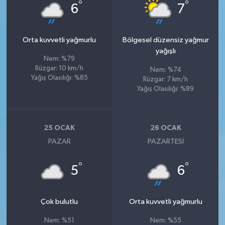
°
°
6
7
Orta kuvvetli yağmurlu
Bölgesel düzensiz yağmur
yağışlı
Nem: %79
Rüzgar: 10 km/h
Nem: %74
Yağış Olasılığı: %85
Rüzgar: 7 km/h
Yağış Olasılığı: %89
25 OCAK
26 OCAK
PAZAR
PAZARTESI
°
°
5
6
Çok bulutlu
Orta kuvvetli yağmurlu
Nem: %51
Nem: %55