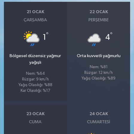
21 OCAK
22 OCAK
ÇARŞAMBA
PERŞEMBE
°
°
1
4
Bölgesel düzensiz yağmur
Orta kuvvetli yağmurlu
yağışlı
Nem: %81
Rüzgar: 12 km/h
Nem: %64
Yağış Olasılığı: %89
Rüzgar: 9 km/h
Yağış Olasılığı: %88
Kar Olasılığı: %17
23 OCAK
24 OCAK
CUMA
CUMARTESI