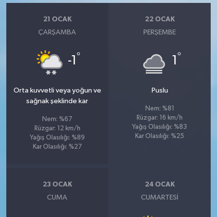
21 OCAK
22 OCAK
ÇARŞAMBA
PERŞEMBE
°
°
-1
1
Orta kuvvetli veya yoğun ve
Puslu
sağnak şeklinde kar
Nem: %81
Rüzgar: 16 km/h
Nem: %67
Yağış Olasılığı: %83
Rüzgar: 12 km/h
Kar Olasılığı: %25
Yağış Olasılığı: %89
Kar Olasılığı: %27
23 OCAK
24 OCAK
CUMA
CUMARTESI