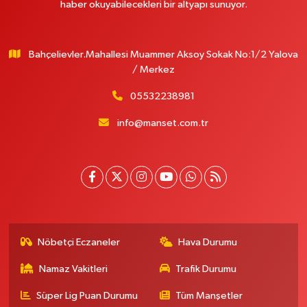
haber okuyabilecekleri bir altyapı sunuyor.
Bahçelievler.Mahallesi Muammer Aksoy Sokak No:1/2 Yalova
/ Merkez
05532238981
info@manset.com.tr
Nöbetçi Eczaneler
Hava Durumu
Namaz Vakitleri
Trafik Durumu
Süper Lig Puan Durumu
Tüm Manşetler