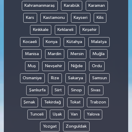
Kahramanmaraş
Karabük
Karaman
Kars
Kastamonu
Kayseri
Kilis
Kırıkkale
Kırklareli
Kırşehir
Kocaeli
Konya
Kütahya
Malatya
Manisa
Mardin
Mersin
Muğla
Muş
Nevşehir
Niğde
Ordu
Osmaniye
Rize
Sakarya
Samsun
Şanlıurfa
Siirt
Sinop
Sivas
Şırnak
Tekirdağ
Tokat
Trabzon
Tunceli
Uşak
Van
Yalova
Yozgat
Zonguldak