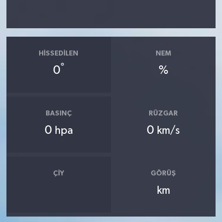
HISSEDILEN
NEM
°
0
%
BASINÇ
RÜZGAR
0
0
hpa
km/s
ÇIY
GÖRÜŞ
km