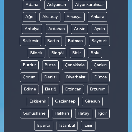
Adana
Adıyaman
Afyonkarahisar
Ağrı
Aksaray
Amasya
Ankara
Antalya
Ardahan
Artvin
Aydın
Balıkesir
Bartın
Batman
Bayburt
Bilecik
Bingöl
Bitlis
Bolu
Burdur
Bursa
Çanakkale
Çankırı
Çorum
Denizli
Diyarbakır
Düzce
Edirne
Elazığ
Erzincan
Erzurum
Eskişehir
Gaziantep
Giresun
Gümüşhane
Hakkâri
Hatay
Iğdır
Isparta
İstanbul
İzmir