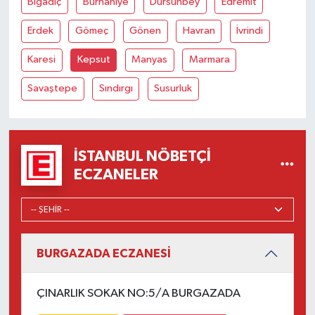
Bigadiç
Burhaniye
Dursunbey
Edremit
Erdek
Gömeç
Gönen
Havran
İvrindi
Karesi
Kepsut
Manyas
Marmara
Savaştepe
Sındırgı
Susurluk
İSTANBUL NÖBETÇI
ECZANELER
BURGAZADA ECZANESİ
ÇINARLIK SOKAK NO:5/A BURGAZADA