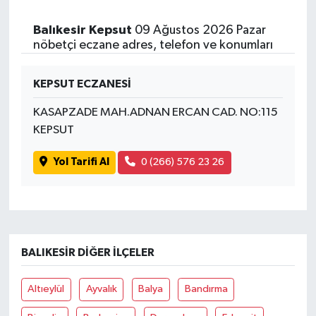
Balıkesir Kepsut
09 Ağustos 2026 Pazar
nöbetçi eczane adres, telefon ve konumları
KEPSUT ECZANESİ
KASAPZADE MAH.ADNAN ERCAN CAD. NO:115
KEPSUT
Yol Tarifi Al
0 (266) 576 23 26
BALIKESIR DIĞER İLÇELER
Altıeylül
Ayvalık
Balya
Bandırma