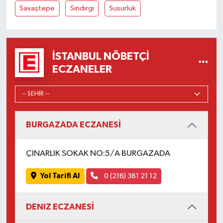
Savaştepe
Sındırgı
Susurluk
İSTANBUL NÖBETÇI
ECZANELER
BURGAZADA ECZANESİ
ÇINARLIK SOKAK NO:5/A BURGAZADA
Yol Tarifi Al
0 (216) 381 21 12
DENIZ ECZANESİ