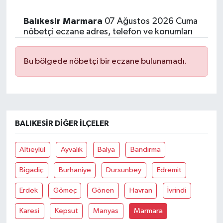
Balıkesir Marmara
07 Ağustos 2026 Cuma
nöbetçi eczane adres, telefon ve konumları
Bu bölgede nöbetçi bir eczane bulunamadı.
BALIKESIR DIĞER İLÇELER
Altıeylül
Ayvalık
Balya
Bandırma
Bigadiç
Burhaniye
Dursunbey
Edremit
Erdek
Gömeç
Gönen
Havran
İvrindi
Karesi
Kepsut
Manyas
Marmara