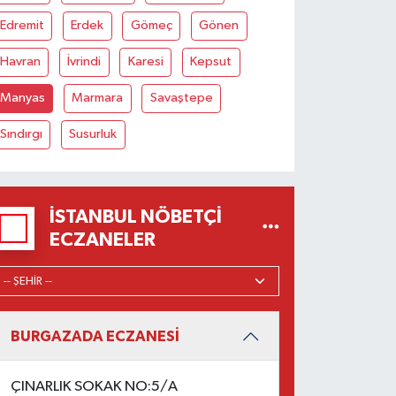
Edremit
Erdek
Gömeç
Gönen
Havran
İvrindi
Karesi
Kepsut
Manyas
Marmara
Savaştepe
Sındırgı
Susurluk
İSTANBUL NÖBETÇI
ECZANELER
BURGAZADA ECZANESİ
ÇINARLIK SOKAK NO:5/A