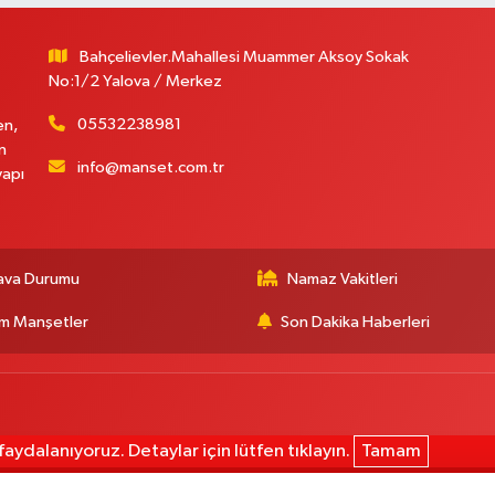
Bahçelievler.Mahallesi Muammer Aksoy Sokak
No:1/2 Yalova / Merkez
05532238981
en,
n
info@manset.com.tr
yapı
ava Durumu
Namaz Vakitleri
m Manşetler
Son Dakika Haberleri
aydalanıyoruz. Detaylar için lütfen tıklayın.
Tamam