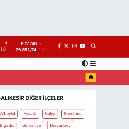
BITCOIN
°
10
79.591,74
-1.82
DOLAR
45,43620
0.02
EURO
53,38690
0.19
STERLİN
61,60380
0.18
G.ALTIN
BALIKESIR DIĞER İLÇELER
6862,09000
0.19
BİST100
14.598,00
0
Altıeylül
Ayvalık
Balya
Bandırma
Bigadiç
Burhaniye
Dursunbey