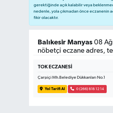
gerektiğinde açık kalabilir veya beklenme
nedenle, yola çıkmadan önce eczanenin açık
fikir olacaktır.
Balıkesir Manyas
08 Ağ
nöbetçi eczane adres, te
TOK ECZANESİ
Çarşıiçi Mh.Belediye Dükkanları No.1
Yol Tarifi Al
0 (266) 818 12 14