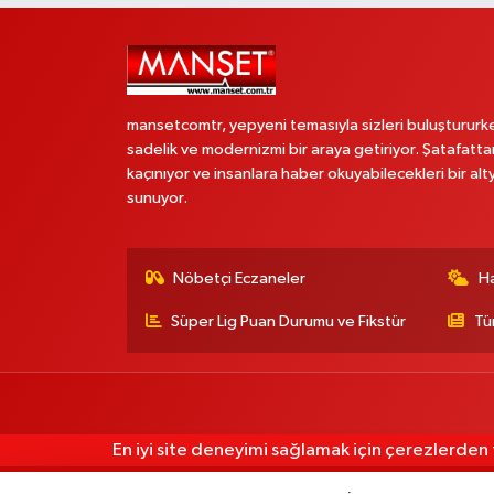
mansetcomtr, yepyeni temasıyla sizleri buluştururk
sadelik ve modernizmi bir araya getiriyor. Şatafatta
kaçınıyor ve insanlara haber okuyabilecekleri bir alt
sunuyor.
Nöbetçi Eczaneler
H
Süper Lig Puan Durumu ve Fikstür
Tü
En iyi site deneyimi sağlamak için çerezlerden f