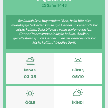
25 Safer 1448
Yaşam
Resûlullah (sav) buyurdular: “Ben, haklı bile olsa
münakaşayı terk eden kimse için Cennet’in kenarında bir
köşke kefilim. Şaka bile olsa yalan söylemeyen için
Cennet’in ortasında bir köşke kefilim. Ahlâkını
güzelleştiren için de Cennet’in en üst derecesinde bir
köşke kefilim.” (Hadis-i Şerif)
İMSAK
GÜNEŞ
03:35
05:10
ÖĞLE
İKINDI