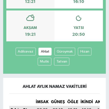
12:21
16:10
AKŞAM
YATSI
19:21
20:50
Adilcevaz
Ahlat
Güroymak
Hizan
Mutki
Tatvan
AHLAT AYLIK NAMAZ VAKITLERI
İMSAK
GÜNEŞ
ÖĞLE
İKINDI
AKŞA