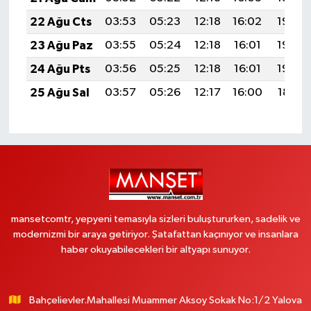
22 Ağu Cts
03:53
05:23
12:18
16:02
19:03
23 Ağu Paz
03:55
05:24
12:18
16:01
19:02
24 Ağu Pts
03:56
05:25
12:18
16:01
19:00
25 Ağu Sal
03:57
05:26
12:17
16:00
18:59
mansetcomtr, yepyeni temasıyla sizleri buluştururken, sadelik ve
modernizmi bir araya getiriyor. Şatafattan kaçınıyor ve insanlara
haber okuyabilecekleri bir altyapı sunuyor.
Bahçelievler.Mahallesi Muammer Aksoy Sokak No:1/2 Yalova