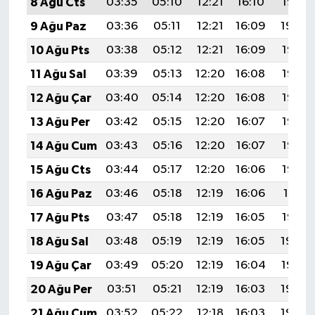
8 Ağu Cts
03:35
05:10
12:21
16:10
19:21
9 Ağu Paz
03:36
05:11
12:21
16:09
19:20
10 Ağu Pts
03:38
05:12
12:21
16:09
19:19
11 Ağu Sal
03:39
05:13
12:20
16:08
19:18
12 Ağu Çar
03:40
05:14
12:20
16:08
19:17
13 Ağu Per
03:42
05:15
12:20
16:07
19:15
14 Ağu Cum
03:43
05:16
12:20
16:07
19:14
15 Ağu Cts
03:44
05:17
12:20
16:06
19:13
16 Ağu Paz
03:46
05:18
12:19
16:06
19:11
17 Ağu Pts
03:47
05:18
12:19
16:05
19:10
18 Ağu Sal
03:48
05:19
12:19
16:05
19:09
19 Ağu Çar
03:49
05:20
12:19
16:04
19:07
20 Ağu Per
03:51
05:21
12:19
16:03
19:06
21 Ağu Cum
03:52
05:22
12:18
16:03
19:05