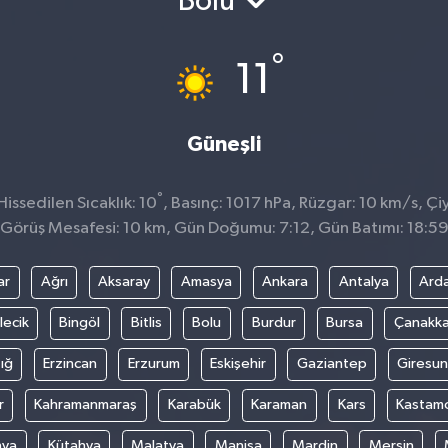
Bolu
°
11
Güneşli
°
ssedilen Sıcaklık: 10
, Basınç: 1017 hPa, Rüzgar: 10 km/s, Çiy
Görüş Mesafesi: 10 km, Gün Doğumu: 7:12, Gün Batımı: 18:5
ar
Ağrı
Aksaray
Amasya
Ankara
Antalya
Ard
lecik
Bingöl
Bitlis
Bolu
Burdur
Bursa
Çanakka
ığ
Erzincan
Erzurum
Eskişehir
Gaziantep
Giresun
r
Kahramanmaraş
Karabük
Karaman
Kars
Kastam
nya
Kütahya
Malatya
Manisa
Mardin
Mersin