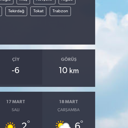
Tekirdağ
Tokat
Trabzon
ÇIY
GÖRÜŞ
-6
10
km
17 MART
18 MART
SALI
ÇARŞAMBA
°
°
2
6