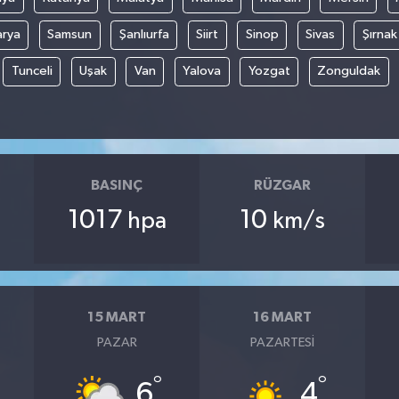
arya
Samsun
Şanlıurfa
Siirt
Sinop
Sivas
Şırnak
Tunceli
Uşak
Van
Yalova
Yozgat
Zonguldak
BASINÇ
RÜZGAR
1017
10
hpa
km/s
15 MART
16 MART
PAZAR
PAZARTESI
°
°
6
4