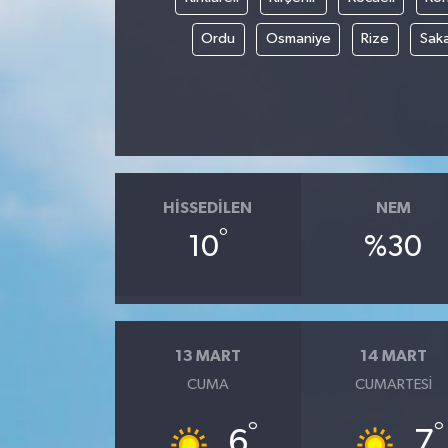
Ordu
Osmaniye
Rize
Sak
HISSEDILEN
NEM
°
10
%30
13 MART
14 MART
CUMA
CUMARTESI
°
°
6
7