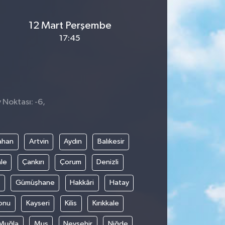
12 Mart Perşembe
17:45
 Noktası: -6,
9
ahan
Artvin
Aydın
Balıkesir
le
Çankırı
Çorum
Denizli
Gümüşhane
Hakkâri
Hatay
onu
Kayseri
Kilis
Kırıkkale
Muğla
Muş
Nevşehir
Niğde