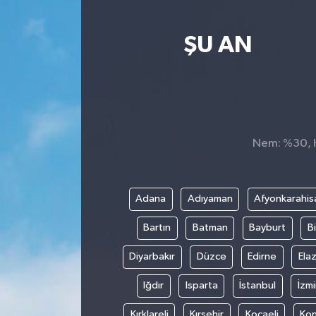
Yaşam
ŞU AN
Nem: %30, Hi
Adana
Adıyaman
Afyonkarahis
Bartın
Batman
Bayburt
Bi
Diyarbakır
Düzce
Edirne
Elaz
Iğdır
Isparta
İstanbul
İzmi
Kırklareli
Kırşehir
Kocaeli
Ko