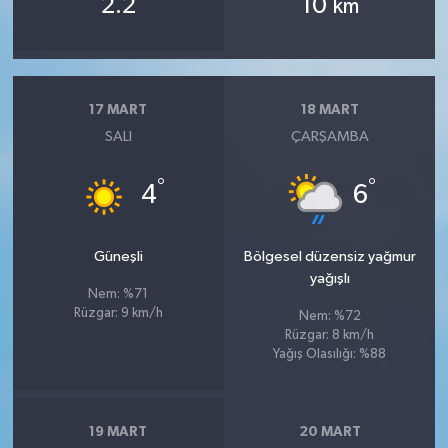
2.2
10
km
17 MART
18 MART
SALI
ÇARŞAMBA
°
°
4
6
Güneşli
Bölgesel düzensiz yağmur
yağışlı
Nem: %71
Rüzgar: 9 km/h
Nem: %72
Rüzgar: 8 km/h
Yağış Olasılığı: %88
19 MART
20 MART