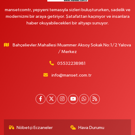
mansetcomtr, yepyeni temasıyla sizleri buluştururken, sadelik ve
modernizmi bir araya getiriyor. Şatafattan kaçınıyor ve insanlara
haber okuyabilecekleri bir altyapı sunuyor.
Bahçelievler.Mahallesi Muammer Aksoy Sokak No:1/2 Yalova
/ Merkez
05532238981
info@manset.com.tr
Nöbetçi Eczaneler
Hava Durumu