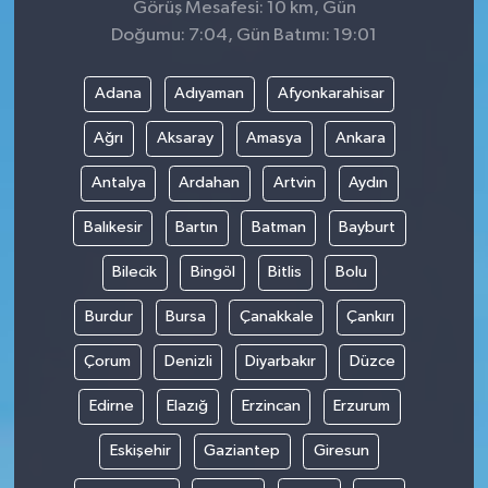
Görüş Mesafesi: 10 km, Gün
Doğumu: 7:04, Gün Batımı: 19:01
Adana
Adıyaman
Afyonkarahisar
Ağrı
Aksaray
Amasya
Ankara
Antalya
Ardahan
Artvin
Aydın
Balıkesir
Bartın
Batman
Bayburt
Bilecik
Bingöl
Bitlis
Bolu
Burdur
Bursa
Çanakkale
Çankırı
Çorum
Denizli
Diyarbakır
Düzce
Edirne
Elazığ
Erzincan
Erzurum
Eskişehir
Gaziantep
Giresun