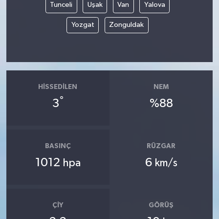
Tunceli
Uşak
Van
Yalova
Yozgat
Zonguldak
HISSEDILEN
NEM
°
3
%88
BASINÇ
RÜZGAR
1012
6
hpa
km/s
ÇIY
GÖRÜŞ