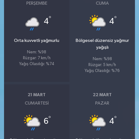
PERŞEMBE
CUMA
°
°
4
4
Orta kuvvetli yağmurlu
Bölgesel düzensiz yağmur
yağışlı
Nem: %98
Rüzgar: 7 km/h
Nem: %98
Yağış Olasılığı: %74
Rüzgar: 5 km/h
Yağış Olasılığı: %76
21 MART
22 MART
CUMARTESI
PAZAR
°
°
6
4