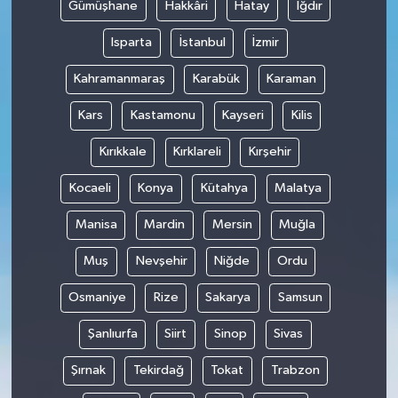
Gümüşhane
Hakkâri
Hatay
Iğdır
Isparta
İstanbul
İzmir
Kahramanmaraş
Karabük
Karaman
Kars
Kastamonu
Kayseri
Kilis
Kırıkkale
Kırklareli
Kırşehir
Kocaeli
Konya
Kütahya
Malatya
Manisa
Mardin
Mersin
Muğla
Muş
Nevşehir
Niğde
Ordu
Osmaniye
Rize
Sakarya
Samsun
Şanlıurfa
Siirt
Sinop
Sivas
Şırnak
Tekirdağ
Tokat
Trabzon