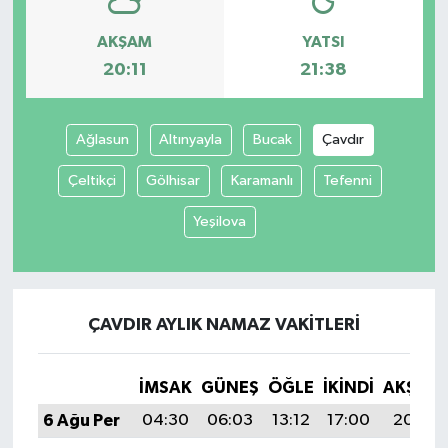
AKŞAM
YATSI
20:11
21:38
Ağlasun
Altınyayla
Bucak
Çavdır
Çeltikçi
Gölhisar
Karamanlı
Tefenni
Yeşilova
ÇAVDIR AYLIK NAMAZ VAKITLERI
İMSAK
GÜNEŞ
ÖĞLE
İKINDI
AKŞAM
6 Ağu Per
04:30
06:03
13:12
17:00
20:11