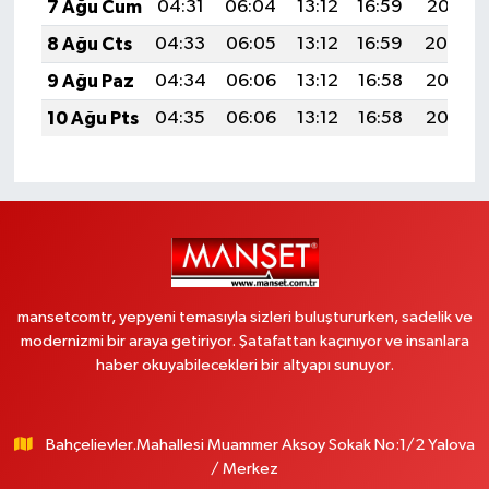
7 Ağu Cum
04:31
06:04
13:12
16:59
20:10
8 Ağu Cts
04:33
06:05
13:12
16:59
20:09
9 Ağu Paz
04:34
06:06
13:12
16:58
20:08
10 Ağu Pts
04:35
06:06
13:12
16:58
20:07
mansetcomtr, yepyeni temasıyla sizleri buluştururken, sadelik ve
modernizmi bir araya getiriyor. Şatafattan kaçınıyor ve insanlara
haber okuyabilecekleri bir altyapı sunuyor.
Bahçelievler.Mahallesi Muammer Aksoy Sokak No:1/2 Yalova
/ Merkez