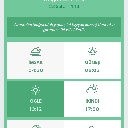
23 Safer 1448
Yaşam
Nemmâm (koğuculuk yapan, laf taşıyan kimse) Cennet’e
giremez. (Hadis-i Şerif)
İMSAK
GÜNEŞ
04:30
06:03
ÖĞLE
İKINDI
13:12
17:00