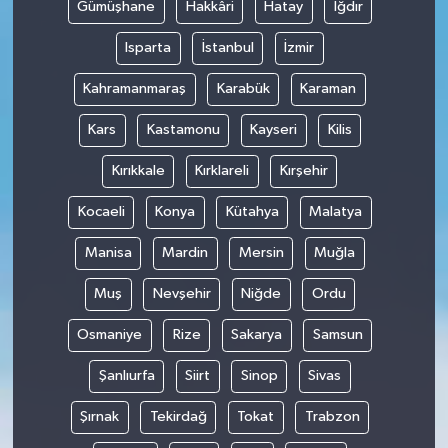
Gümüşhane
Hakkâri
Hatay
Iğdır
Isparta
İstanbul
İzmir
Kahramanmaraş
Karabük
Karaman
Kars
Kastamonu
Kayseri
Kilis
Kırıkkale
Kırklareli
Kırşehir
Kocaeli
Konya
Kütahya
Malatya
Manisa
Mardin
Mersin
Muğla
Muş
Nevşehir
Niğde
Ordu
Osmaniye
Rize
Sakarya
Samsun
Şanlıurfa
Siirt
Sinop
Sivas
Şırnak
Tekirdağ
Tokat
Trabzon