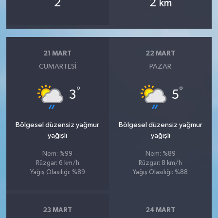
2
2
km
21 MART
22 MART
CUMARTESI
PAZAR
°
°
3
5
Bölgesel düzensiz yağmur
Bölgesel düzensiz yağmur
yağışlı
yağışlı
Nem: %99
Nem: %89
Rüzgar: 6 km/h
Rüzgar: 8 km/h
Yağış Olasılığı: %89
Yağış Olasılığı: %88
23 MART
24 MART