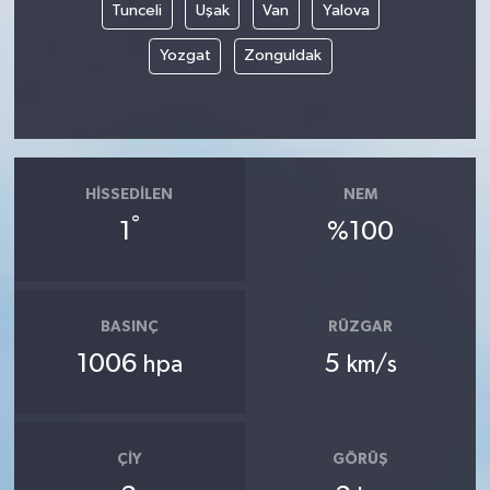
Tunceli
Uşak
Van
Yalova
Yozgat
Zonguldak
HISSEDILEN
NEM
°
1
%100
BASINÇ
RÜZGAR
1006
5
hpa
km/s
ÇIY
GÖRÜŞ