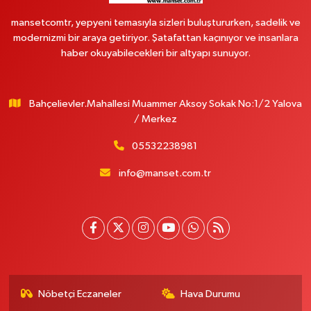
mansetcomtr, yepyeni temasıyla sizleri buluştururken, sadelik ve
modernizmi bir araya getiriyor. Şatafattan kaçınıyor ve insanlara
haber okuyabilecekleri bir altyapı sunuyor.
Bahçelievler.Mahallesi Muammer Aksoy Sokak No:1/2 Yalova
/ Merkez
05532238981
info@manset.com.tr
Nöbetçi Eczaneler
Hava Durumu