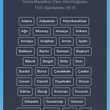
Görüş Mesafesi: 2 km, Gün Doğumu:
7:07, Gün Batımı: 19:15
Adana
Adıyaman
Afyonkarahisar
Ağrı
Aksaray
Amasya
Ankara
Antalya
Ardahan
Artvin
Aydın
Balıkesir
Bartın
Batman
Bayburt
Bilecik
Bingöl
Bitlis
Bolu
Burdur
Bursa
Çanakkale
Çankırı
Çorum
Denizli
Diyarbakır
Düzce
Edirne
Elazığ
Erzincan
Erzurum
Eskişehir
Gaziantep
Giresun