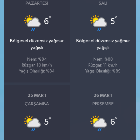
PAZARTESI
SALI
°
°
6
5
Bölgesel düzensiz yağmur
Bölgesel düzensiz yağmur
yağışlı
yağışlı
Nem: %84
Nem: %88
Rüzgar: 10 km/h
Rüzgar: 11 km/h
Yağış Olasılığı: %84
Yağış Olasılığı: %89
25 MART
26 MART
ÇARŞAMBA
PERŞEMBE
°
°
5
6