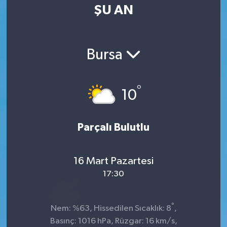
ŞU AN
Yaşam
Bursa
°
10
Parçalı Bulutlu
16 Mart Pazartesi
17:30
°
Nem: %63, Hissedilen Sıcaklık: 8
,
Basınç: 1016 hPa, Rüzgar: 16 km/s,