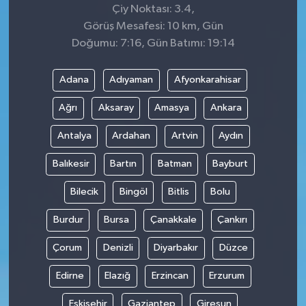
Çiy Noktası: 3.4,
Görüş Mesafesi: 10 km, Gün
Doğumu: 7:16, Gün Batımı: 19:14
Adana
Adıyaman
Afyonkarahisar
Ağrı
Aksaray
Amasya
Ankara
Antalya
Ardahan
Artvin
Aydın
Balıkesir
Bartın
Batman
Bayburt
Bilecik
Bingöl
Bitlis
Bolu
Burdur
Bursa
Çanakkale
Çankırı
Çorum
Denizli
Diyarbakır
Düzce
Edirne
Elazığ
Erzincan
Erzurum
Eskişehir
Gaziantep
Giresun