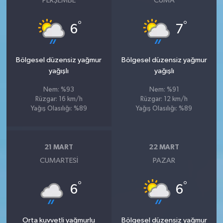
PERŞEMBE
CUMA
°
°
6
7
Bölgesel düzensiz yağmur
Bölgesel düzensiz yağmur
yağışlı
yağışlı
Nem: %93
Nem: %91
Rüzgar: 16 km/h
Rüzgar: 12 km/h
Yağış Olasılığı: %89
Yağış Olasılığı: %89
21 MART
22 MART
CUMARTESI
PAZAR
°
°
6
6
Orta kuvvetli yağmurlu
Bölgesel düzensiz yağmur