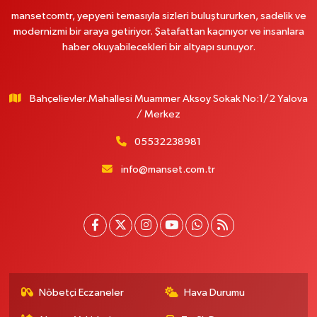
mansetcomtr, yepyeni temasıyla sizleri buluştururken, sadelik ve
modernizmi bir araya getiriyor. Şatafattan kaçınıyor ve insanlara
haber okuyabilecekleri bir altyapı sunuyor.
Bahçelievler.Mahallesi Muammer Aksoy Sokak No:1/2 Yalova
/ Merkez
05532238981
info@manset.com.tr
Nöbetçi Eczaneler
Hava Durumu