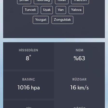
Tunceli
Uşak
Van
Yalova
Yozgat
Zonguldak
HISSEDILEN
NEM
°
8
%63
BASINÇ
RÜZGAR
1016
16
hpa
km/s