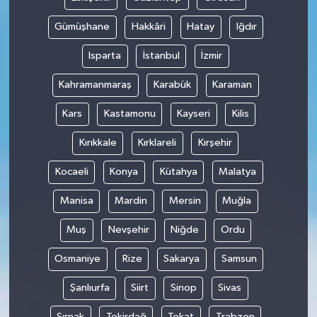
Gümüşhane
Hakkâri
Hatay
Iğdır
Isparta
İstanbul
İzmir
Kahramanmaraş
Karabük
Karaman
Kars
Kastamonu
Kayseri
Kilis
Kırıkkale
Kırklareli
Kırşehir
Kocaeli
Konya
Kütahya
Malatya
Manisa
Mardin
Mersin
Muğla
Muş
Nevşehir
Niğde
Ordu
Osmaniye
Rize
Sakarya
Samsun
Şanlıurfa
Siirt
Sinop
Sivas
Şırnak
Tekirdağ
Tokat
Trabzon