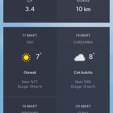
ÇIY
GÖRÜŞ
3.4
10
km
17 MART
18 MART
SALI
ÇARŞAMBA
°
°
7
8
Güneşli
Çok bulutlu
Nem: %77
Nem: %80
Rüzgar: 18 km/h
Rüzgar: 19 km/h
19 MART
20 MART