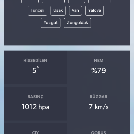
Tunceli
Uşak
Van
Yalova
Yozgat
Zonguldak
HISSEDILEN
NEM
°
5
%79
BASINÇ
RÜZGAR
1012
7
hpa
km/s
ÇIY
GÖRÜŞ