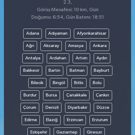
2.3,
Görüş Mesafesi: 10 km, Gün
Doğumu: 6:54, Gün Batımı: 18:51
Adana
Adıyaman
Afyonkarahisar
Ağrı
Aksaray
Amasya
Ankara
Antalya
Ardahan
Artvin
Aydın
Balıkesir
Bartın
Batman
Bayburt
Bilecik
Bingöl
Bitlis
Bolu
Burdur
Bursa
Çanakkale
Çankırı
Çorum
Denizli
Diyarbakır
Düzce
Edirne
Elazığ
Erzincan
Erzurum
Eskişehir
Gaziantep
Giresun