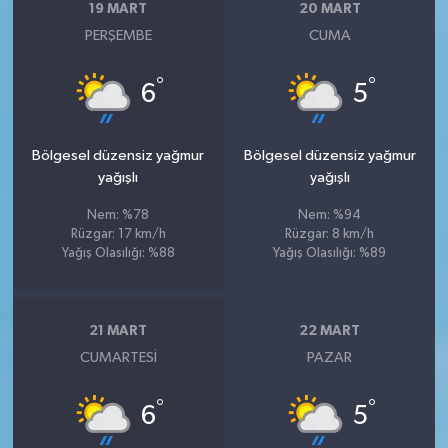
19 MART
20 MART
PERŞEMBE
CUMA
°
°
6
5
Bölgesel düzensiz yağmur
Bölgesel düzensiz yağmur
yağışlı
yağışlı
Nem: %78
Nem: %94
Rüzgar: 17 km/h
Rüzgar: 8 km/h
Yağış Olasılığı: %88
Yağış Olasılığı: %89
21 MART
22 MART
CUMARTESI
PAZAR
°
°
6
5