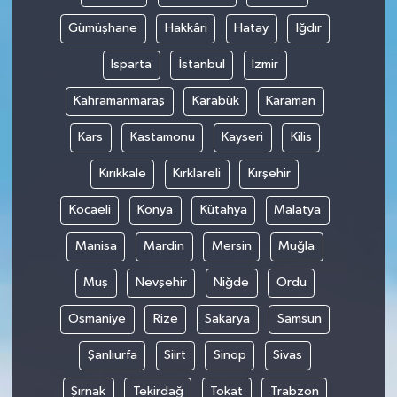
Gümüşhane
Hakkâri
Hatay
Iğdır
Isparta
İstanbul
İzmir
Kahramanmaraş
Karabük
Karaman
Kars
Kastamonu
Kayseri
Kilis
Kırıkkale
Kırklareli
Kırşehir
Kocaeli
Konya
Kütahya
Malatya
Manisa
Mardin
Mersin
Muğla
Muş
Nevşehir
Niğde
Ordu
Osmaniye
Rize
Sakarya
Samsun
Şanlıurfa
Siirt
Sinop
Sivas
Şırnak
Tekirdağ
Tokat
Trabzon