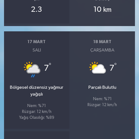
2.3
10
km
17 MART
18 MART
SALI
ÇARŞAMBA
°
°
7
7
Bölgesel düzensiz yağmur
Parçalı Bulutlu
yağışlı
Nem: %71
Rüzgar: 12 km/h
Nem: %71
Rüzgar: 12 km/h
Yağış Olasılığı: %89